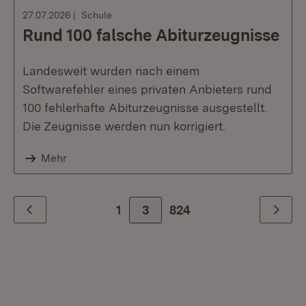
27.07.2026
Schule
Rund 100 falsche Abiturzeugnisse
Landesweit wurden nach einem
Softwarefehler eines privaten Anbieters rund
100 fehlerhafte Abiturzeugnisse ausgestellt.
Die Zeugnisse werden nun korrigiert.
Mehr
1
3
Zur letzte Seite
824
Zurück
Weiter