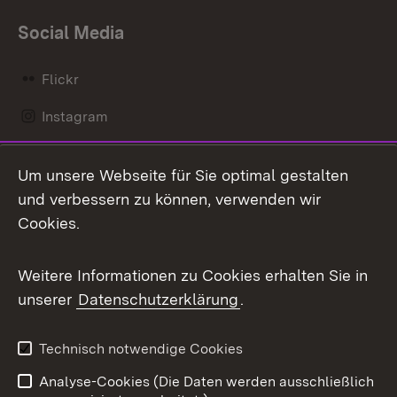
Social Media
Flickr
Instagram
LinkedIn
Um unsere Webseite für Sie optimal gestalten
Mastodon
und verbessern zu können, verwenden wir
Cookies.
Messenger
Social Wall
Weitere Informationen zu Cookies erhalten Sie in
unserer
Datenschutzerklärung
.
X / Twitter
Youtube
Technisch notwendige Cookies
Analyse-Cookies (Die Daten werden ausschließlich
Zum 