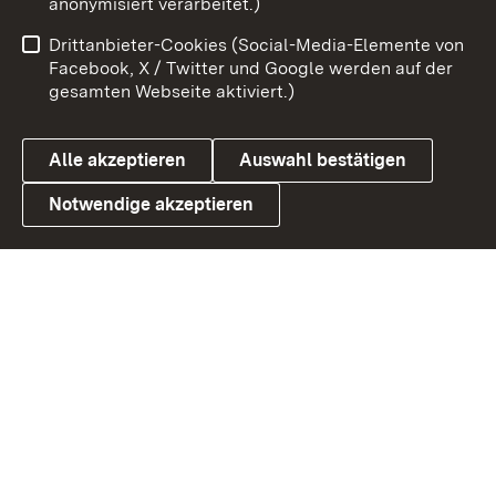
anonymisiert verarbeitet.)
Impressum
Kontakt
Drittanbieter-Cookies (Social-Media-Elemente von
Benutzungshinweise
Barrierefreiheit
Facebook, X / Twitter und Google werden auf der
gesamten Webseite aktiviert.)
Datenschutz
Cookies
Alle akzeptieren
Auswahl bestätigen
Notwendige akzeptieren
Link zum Landesportal