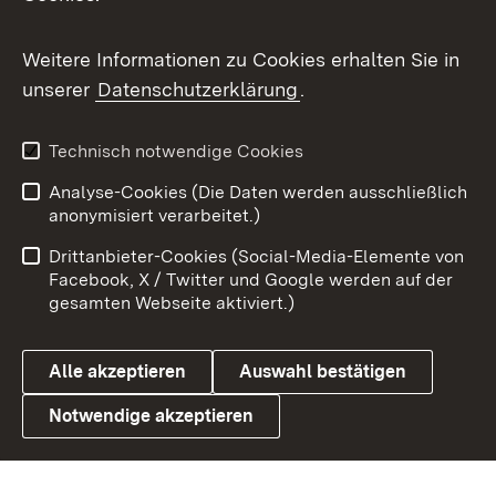
Messenger
Social Wall
Weitere Informationen zu Cookies erhalten Sie in
unserer
Datenschutzerklärung
.
X / Twitter
Youtube
Technisch notwendige Cookies
Analyse-Cookies (Die Daten werden ausschließlich
Zum 
anonymisiert verarbeitet.)
Impressum
Kontakt
Drittanbieter-Cookies (Social-Media-Elemente von
Benutzungshinweise
Barrierefreiheit
Facebook, X / Twitter und Google werden auf der
gesamten Webseite aktiviert.)
Datenschutz
Cookies
Alle akzeptieren
Auswahl bestätigen
Notwendige akzeptieren
Link zum Landesportal