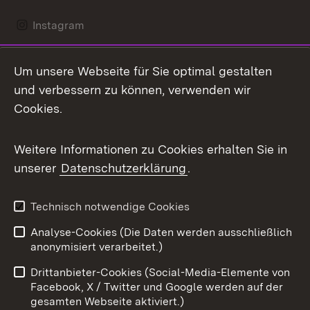
Instagram
LinkedIn
Um unsere Webseite für Sie optimal gestalten
Mastodon
und verbessern zu können, verwenden wir
Cookies.
Messenger
Social Wall
Weitere Informationen zu Cookies erhalten Sie in
unserer
Datenschutzerklärung
.
X / Twitter
Youtube
Technisch notwendige Cookies
Analyse-Cookies (Die Daten werden ausschließlich
Zum 
anonymisiert verarbeitet.)
Impressum
Kontakt
Drittanbieter-Cookies (Social-Media-Elemente von
Benutzungshinweise
Barrierefreiheit
Facebook, X / Twitter und Google werden auf der
gesamten Webseite aktiviert.)
Datenschutz
Cookies