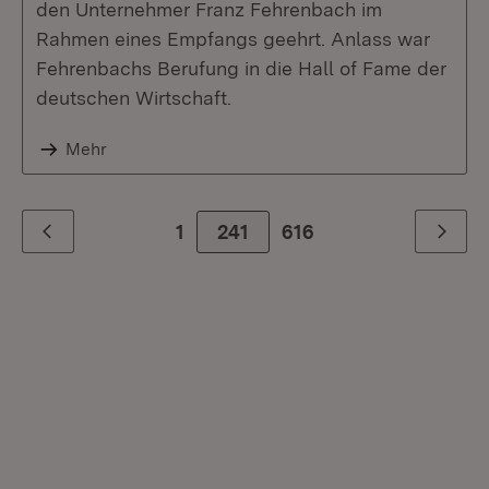
den Unternehmer Franz Fehrenbach im
Rahmen eines Empfangs geehrt. Anlass war
Fehrenbachs Berufung in die Hall of Fame der
deutschen Wirtschaft.
Mehr
1
241
Zur letzte Seite
616
Zurück
Weiter