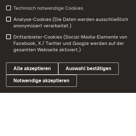
Youtube
Technisch notwendige Cookies
Analyse-Cookies (Die Daten werden ausschließlich
Zum 
anonymisiert verarbeitet.)
Impressum
Kontakt
Drittanbieter-Cookies (Social-Media-Elemente von
Benutzungshinweise
Barrierefreiheit
Facebook, X / Twitter und Google werden auf der
gesamten Webseite aktiviert.)
Datenschutz
Cookies
Alle akzeptieren
Auswahl bestätigen
Notwendige akzeptieren
Link zum Landesportal