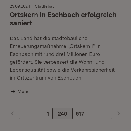
23.09.2024
Städtebau
Ortskern in Eschbach erfolgreich
saniert
Das Land hat die städtebauliche
Erneuerungsmaßnahme „Ortskern I“ in
Eschbach mit rund drei Millionen Euro
gefördert. Sie verbessert die Wohn- und
Lebensqualität sowie die Verkehrssicherheit
im Ortszentrum von Eschbach.
Mehr
1
240
Zur letzte Seite
617
Zurück
Weiter