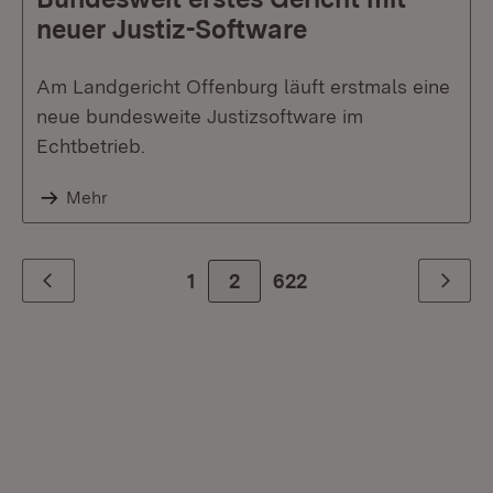
neuer Justiz-Software
Am Landgericht Offenburg läuft erstmals eine
neue bundesweite Justizsoftware im
Echtbetrieb.
Mehr
1
2
Zur letzte Seite
622
Zurück
Weiter