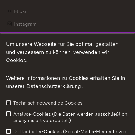
Flickr
Instagram
LinkedIn
Um unsere Webseite für Sie optimal gestalten
Mastodon
und verbessern zu können, verwenden wir
Cookies.
Messenger
Social Wall
Weitere Informationen zu Cookies erhalten Sie in
unserer
Datenschutzerklärung
.
X / Twitter
Youtube
Technisch notwendige Cookies
Analyse-Cookies (Die Daten werden ausschließlich
Zum 
anonymisiert verarbeitet.)
Impressum
Kontakt
Drittanbieter-Cookies (Social-Media-Elemente von