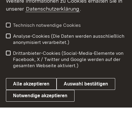
Weitere Informationen zu Cookies erhalten Sie in
unserer
Datenschutzerklärung
.
X / Twitter
Youtube
Technisch notwendige Cookies
Analyse-Cookies (Die Daten werden ausschließlich
Zum 
anonymisiert verarbeitet.)
Impressum
Kontakt
Drittanbieter-Cookies (Social-Media-Elemente von
Benutzungshinweise
Barrierefreiheit
Facebook, X / Twitter und Google werden auf der
gesamten Webseite aktiviert.)
Datenschutz
Cookies
Alle akzeptieren
Auswahl bestätigen
Notwendige akzeptieren
Link zum Landesportal