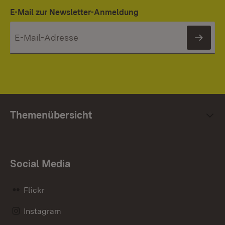
E-Mail zur Newsletter-Anmeldung
News
Themenübersicht
Social Media
Flickr
Instagram