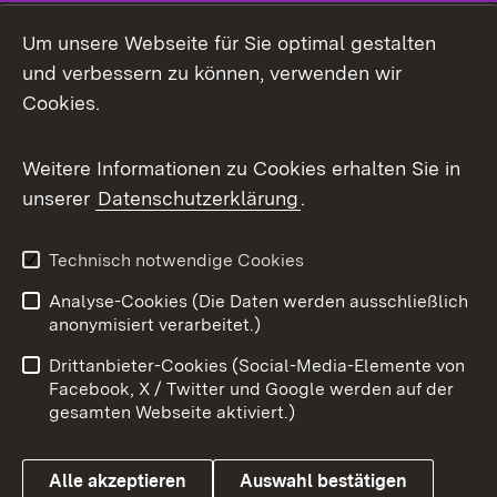
LinkedIn
Um unsere Webseite für Sie optimal gestalten
Mastodon
und verbessern zu können, verwenden wir
Cookies.
Messenger
Social Wall
Weitere Informationen zu Cookies erhalten Sie in
unserer
Datenschutzerklärung
.
X / Twitter
Youtube
Technisch notwendige Cookies
Analyse-Cookies (Die Daten werden ausschließlich
Zum 
anonymisiert verarbeitet.)
Impressum
Kontakt
Drittanbieter-Cookies (Social-Media-Elemente von
Benutzungshinweise
Barrierefreiheit
Facebook, X / Twitter und Google werden auf der
gesamten Webseite aktiviert.)
Datenschutz
Cookies
Alle akzeptieren
Auswahl bestätigen