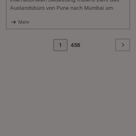
Auslandsbüro von Pune nach Mumbai um.
Mehr
1
Zur letzte Seite
456
Weiter