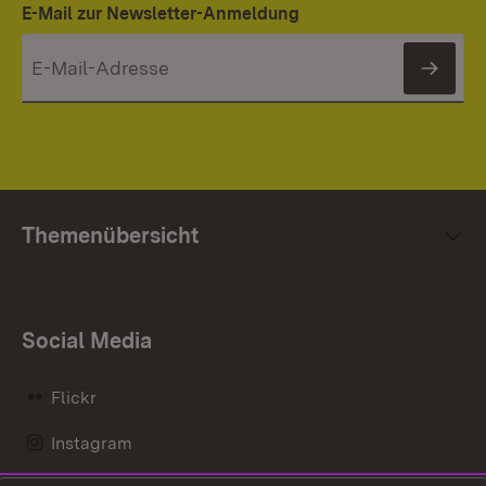
E-Mail zur Newsletter-Anmeldung
News
Themenübersicht
Social Media
Flickr
Instagram