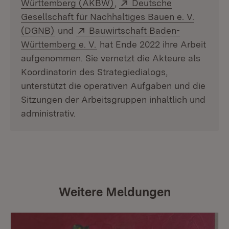
(Öffnet in neuem Fenster)
Extern:
Württemberg (AKBW)
,
Deutsche
Gesellschaft für Nachhaltiges Bauen e. V.
(Öffnet in neuem Fenster)
Extern:
(DGNB)
und
Bauwirtschaft Baden-
(Öffnet in neuem Fenster)
Württemberg e. V.
hat Ende 2022 ihre Arbeit
aufgenommen. Sie vernetzt die Akteure als
Koordinatorin des Strategiedialogs,
unterstützt die operativen Aufgaben und die
Sitzungen der Arbeitsgruppen inhaltlich und
administrativ.
Weitere Meldungen