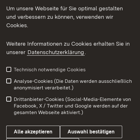
LinkedIn
Um unsere Webseite für Sie optimal gestalten
Mastodon
und verbessern zu können, verwenden wir
Cookies.
Messenger
Social Wall
Weitere Informationen zu Cookies erhalten Sie in
unserer
Datenschutzerklärung
.
X / Twitter
Youtube
Technisch notwendige Cookies
Analyse-Cookies (Die Daten werden ausschließlich
Zum 
anonymisiert verarbeitet.)
Impressum
Kontakt
Drittanbieter-Cookies (Social-Media-Elemente von
Benutzungshinweise
Barrierefreiheit
Facebook, X / Twitter und Google werden auf der
gesamten Webseite aktiviert.)
Datenschutz
Cookies
Alle akzeptieren
Auswahl bestätigen