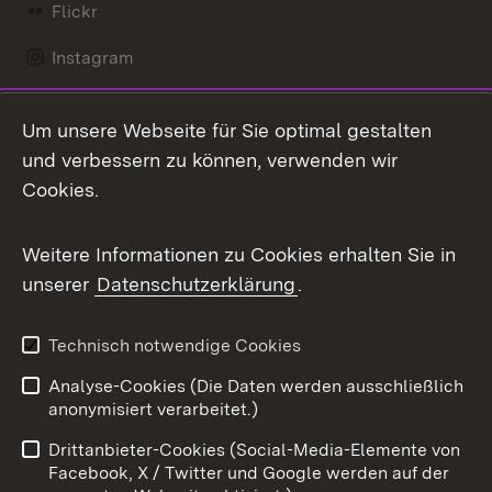
Flickr
Instagram
LinkedIn
Um unsere Webseite für Sie optimal gestalten
Mastodon
und verbessern zu können, verwenden wir
Cookies.
Messenger
Social Wall
Weitere Informationen zu Cookies erhalten Sie in
unserer
Datenschutzerklärung
.
X / Twitter
Youtube
Technisch notwendige Cookies
Analyse-Cookies (Die Daten werden ausschließlich
Zum 
anonymisiert verarbeitet.)
Impressum
Kontakt
Drittanbieter-Cookies (Social-Media-Elemente von
Benutzungshinweise
Barrierefreiheit
Facebook, X / Twitter und Google werden auf der