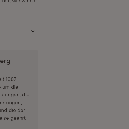
hat, wie wir sie
erg
it 1987
e um die
stungen, die
retungen,
nd die der
eise geehrt