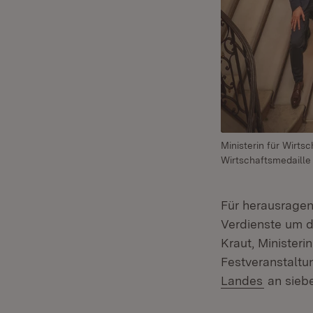
Ministerin für Wirts
Wirtschaftsmedaille
Für herausrage
Verdienste um d
Kraut, Ministeri
Festveranstaltu
(Öffnet 
Landes
an siebe