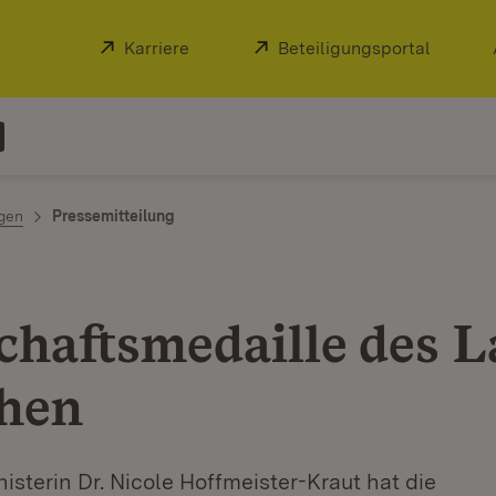
Extern:
Karriere
(Öffnet in neuem Fenster)
Extern:
Beteiligungsportal
(Öffnet
ngen
Pressemitteilung
chaftsmedaille des 
ehen
isterin Dr. Nicole Hoffmeister-Kraut hat die