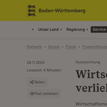
Zum Inhalt springen
Link zur Startseite
Unser Land
Regierung
Service
Startseite
Service
Presse
Pressemitteilu
Auszeichnung
28.11.2024
Wirts
Lesezeit: 4 Minuten
Teilen
verli
Text vorlesen
Wirtschaftsmin