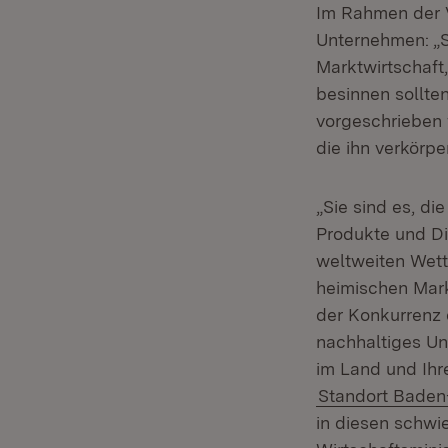
Im Rahmen der V
Unternehmen: „S
Marktwirtschaft,
besinnen sollten
vorgeschrieben 
die ihn verkörpe
„Sie sind es, di
Produkte und Di
weltweiten Wett
heimischen Mark
der Konkurrenz d
nachhaltiges Unt
im Land und Ihr
Standort Bade
in diesen schwie