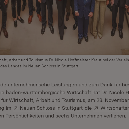
chaft, Arbeit und Tourismus Dr. Nicole Hoffmeister-Kraut bei der Verlei
 des Landes im Neuen Schloss in Stuttgart
nde unternehmerische Leistungen und zum Dank für be
ie baden-württembergische Wirtschaft hat Dr. Nicole H
n für Wirtschaft, Arbeit und Tourismus, am 28. November
Extern:
(Öffnet in neuem Fe
Extern:
ng im
Neuen Schloss in Stuttgart
die
Wirtschafts
in neuem Fenster)
n Persönlichkeiten und sechs Unternehmen verliehen.