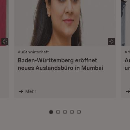
Außenwirtschaft
Ar
Baden-Württemberg eröffnet
A
neues Auslandsbüro in Mumbai
u
Mehr
Zu Kachel: 0
Zu Kachel: 3
Zu Kachel: 6
Zu Kachel: 9
Zu Kachel: 12