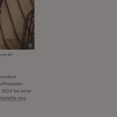
hung der
sondere
offmeister-
 2024 bei einer
nster)
medaille des