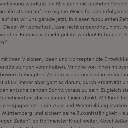
erleihung würdigte die Ministerin die geehrten Persönl
ie alle stehen auf ihre eigene Weise für das Erfolgsmod
 auf das wir uns gerade jetzt, in diesen turbulenten Zei
. Dieser Wirtschaftsstil kann nicht angeordnet, nicht 
werden. Er muss vielmehr gelebt werden! Er braucht Pe
rn.“
e mit ihren Visionen, Ideen und Konzepten die Entwickl
enstleistungen vorantreiben. Manche von Ihnen müssen
bewerb behaupten. Andere wiederum sind in erster Lin
t aktiv. Immer aber geht es darum, durch Kreativität u
en entscheidenden Schritt voraus zu sein. Zugleich ste
ernehmertum, das in langen Linien denkt. Mit Ihren Inve
em Engagement in der Aus- und Weiterbildung stärken
n-Württemberg
und sichern seine Zukunftsfähigkeit – 
rigen Zeiten“, so Hoffmeister-Kraut weiter. Abschließen