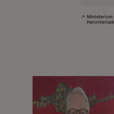
Extern:
Ministerium 
Herunterlad