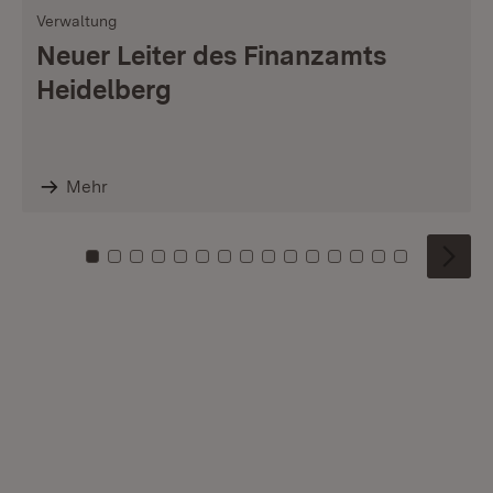
Verwaltung
Neuer Leiter des Finanzamts
Heidelberg
Mehr
Zu Kachel: 0
Zu Kachel: 1
Zu Kachel: 2
Zu Kachel: 3
Zu Kachel: 4
Zu Kachel: 5
Zu Kachel: 6
Zu Kachel: 7
Zu Kachel: 8
Zu Kachel: 9
Zu Kachel: 10
Zu Kachel: 11
Zu Kachel: 12
Zu Kachel: 1
Zu Kachel