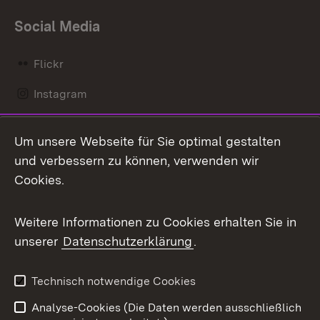
Social Media
Flickr
Instagram
LinkedIn
Um unsere Webseite für Sie optimal gestalten
Mastodon
und verbessern zu können, verwenden wir
Cookies.
Messenger
Social Wall
Weitere Informationen zu Cookies erhalten Sie in
unserer
Datenschutzerklärung
.
X / Twitter
Youtube
Technisch notwendige Cookies
Analyse-Cookies (Die Daten werden ausschließlich
Zum 