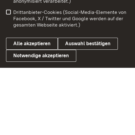
anonymisiert verarbeitet.)
Impressum
Kontakt
Drittanbieter-Cookies (Social-Media-Elemente von
Benutzungshinweise
Barrierefreiheit
Facebook, X / Twitter und Google werden auf der
gesamten Webseite aktiviert.)
Datenschutz
Cookies
Alle akzeptieren
Auswahl bestätigen
Notwendige akzeptieren
Link zum Landesportal