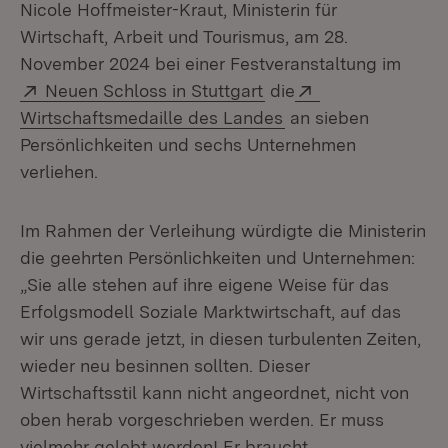
Nicole Hoffmeister-Kraut, Ministerin für
Wirtschaft, Arbeit und Tourismus, am 28.
November 2024 bei einer Festveranstaltung im
Extern:
(Öffnet in neuem Fenst
Extern:
Neuen Schloss in Stuttgart
die
(Öffnet in neuem Fe
Wirtschaftsmedaille des Landes
an sieben
Persönlichkeiten und sechs Unternehmen
verliehen.
Im Rahmen der Verleihung würdigte die Ministerin
die geehrten Persönlichkeiten und Unternehmen:
„Sie alle stehen auf ihre eigene Weise für das
Erfolgsmodell Soziale Marktwirtschaft, auf das
wir uns gerade jetzt, in diesen turbulenten Zeiten,
wieder neu besinnen sollten. Dieser
Wirtschaftsstil kann nicht angeordnet, nicht von
oben herab vorgeschrieben werden. Er muss
vielmehr gelebt werden! Er braucht