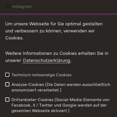
Instagram
LinkedIn
Um unsere Webseite für Sie optimal gestalten
Mastodon
und verbessern zu können, verwenden wir
Cookies.
Messenger
Social Wall
Weitere Informationen zu Cookies erhalten Sie in
unserer
Datenschutzerklärung
.
X / Twitter
Youtube
Technisch notwendige Cookies
Analyse-Cookies (Die Daten werden ausschließlich
Zum 
anonymisiert verarbeitet.)
Impressum
Kontakt
Drittanbieter-Cookies (Social-Media-Elemente von
Benutzungshinweise
Barrierefreiheit
Facebook, X / Twitter und Google werden auf der
gesamten Webseite aktiviert.)
Datenschutz
Cookies