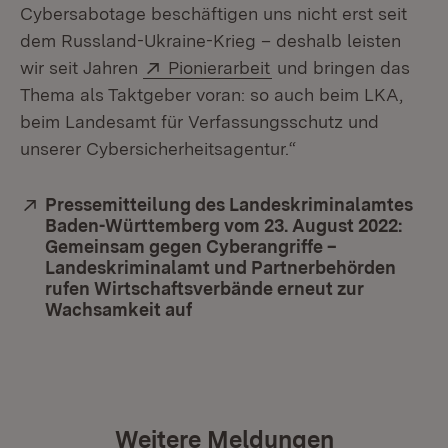
Cybersabotage beschäftigen uns nicht erst seit
dem Russland-Ukraine-Krieg – deshalb leisten
Extern:
(Öffnet in neuem Fens
wir seit Jahren
Pionierarbeit
und bringen das
Thema als Taktgeber voran: so auch beim LKA,
beim Landesamt für Verfassungsschutz und
unserer Cybersicherheitsagentur.“
Extern:
Pressemitteilung des Landeskriminalamtes
Baden-Württemberg vom 23. August 2022:
Gemeinsam gegen Cyberangriffe –
Landeskriminalamt und Partnerbehörden
rufen Wirtschaftsverbände erneut zur
Wachsamkeit auf
(Öffnet in neuem Fenster)
Weitere Meldungen