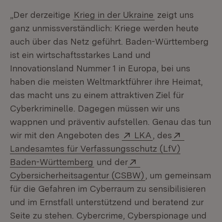
„Der derzeitige
Krieg in der Ukraine
zeigt uns
ganz unmissverständlich: Kriege werden heute
auch über das Netz geführt. Baden-Württemberg
ist ein wirtschaftsstarkes Land und
Innovationsland Nummer 1 in Europa, bei uns
haben die meisten Weltmarktführer ihre Heimat,
das macht uns zu einem attraktiven Ziel für
Cyberkriminelle. Dagegen müssen wir uns
wappnen und präventiv aufstellen. Genau das tun
Extern:
(Öffnet in neuem
Extern:
wir mit den Angeboten des
LKA
, des
Landesamtes für Verfassungsschutz (LfV)
(Öffnet in neuem Fenster)
Extern:
Baden-Württemberg
und der
(Öffnet in neuem F
Cybersicherheitsagentur (CSBW)
, um gemeinsam
für die Gefahren im Cyberraum zu sensibilisieren
und im Ernstfall unterstützend und beratend zur
Seite zu stehen. Cybercrime, Cyberspionage und