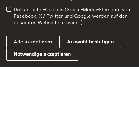
Impressum
Kontakt
Drittanbieter-Cookies (Social-Media-Elemente von
Benutzungshinweise
Barrierefreiheit
Facebook, X / Twitter und Google werden auf der
gesamten Webseite aktiviert.)
Datenschutz
Cookies
Alle akzeptieren
Auswahl bestätigen
Notwendige akzeptieren
Link zum Landesportal