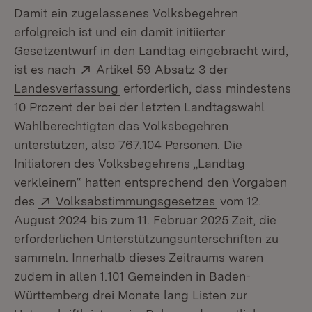
Damit ein zugelassenes Volksbegehren
erfolgreich ist und ein damit initiierter
Gesetzentwurf in den Landtag eingebracht wird,
Extern:
ist es nach
Artikel 59 Absatz 3 der
(Öffnet in neuem Fenster)
Landesverfassung
erforderlich, dass mindestens
10 Prozent der bei der letzten Landtagswahl
Wahlberechtigten das Volksbegehren
unterstützen, also 767.104 Personen. Die
Initiatoren des Volksbegehrens „Landtag
verkleinern“ hatten entsprechend den Vorgaben
Extern:
(Öffnet in neuem
des
Volksabstimmungsgesetzes
vom 12.
August 2024 bis zum 11. Februar 2025 Zeit, die
erforderlichen Unterstützungsunterschriften zu
sammeln. Innerhalb dieses Zeitraums waren
zudem in allen 1.101 Gemeinden in Baden-
Württemberg drei Monate lang Listen zur