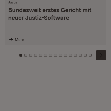
Justiz
Bundesweit erstes Gericht mit
neuer Justiz-Software
Mehr
Zu Kachel: 0
Zu Kachel: 1
Zu Kachel: 2
Zu Kachel: 3
Zu Kachel: 4
Zu Kachel: 5
Zu Kachel: 6
Zu Kachel: 7
Zu Kachel: 8
Zu Kachel: 9
Zu Kachel: 10
Zu Kachel: 11
Zu Kachel: 12
Zu Kachel: 1
Zu Kachel