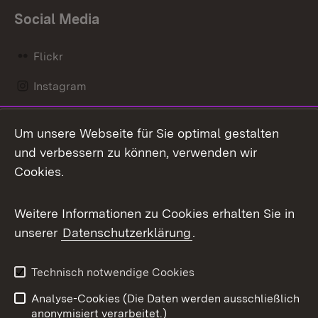
Social Media
Flickr
Instagram
LinkedIn
Um unsere Webseite für Sie optimal gestalten
Mastodon
und verbessern zu können, verwenden wir
Cookies.
Messenger
Social Wall
Weitere Informationen zu Cookies erhalten Sie in
unserer
Datenschutzerklärung
.
X / Twitter
Youtube
Technisch notwendige Cookies
Analyse-Cookies (Die Daten werden ausschließlich
Zum 
anonymisiert verarbeitet.)