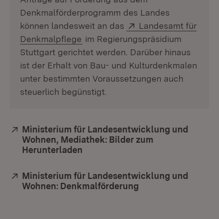
Denkmalförderprogramm des Landes
Extern:
können landesweit an das
Landesamt für
(Öffnet in neuem Fenster)
Denkmalpflege
im Regierungspräsidium
Stuttgart gerichtet werden. Darüber hinaus
ist der Erhalt von Bau- und Kulturdenkmalen
unter bestimmten Voraussetzungen auch
steuerlich begünstigt.
Extern:
Ministerium für Landesentwicklung und
Wohnen, Mediathek: Bilder zum
Herunterladen
(Öffnet in neuem Fenster)
Extern:
Ministerium für Landesentwicklung und
Wohnen: Denkmalförderung
(Öffnet in neuem F