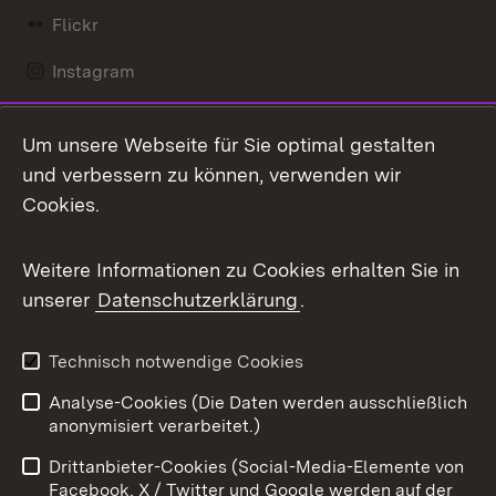
Flickr
Instagram
LinkedIn
Um unsere Webseite für Sie optimal gestalten
Mastodon
und verbessern zu können, verwenden wir
Cookies.
Messenger
Social Wall
Weitere Informationen zu Cookies erhalten Sie in
unserer
Datenschutzerklärung
.
X / Twitter
Youtube
Technisch notwendige Cookies
Analyse-Cookies (Die Daten werden ausschließlich
Zum 
anonymisiert verarbeitet.)
Impressum
Kontakt
Drittanbieter-Cookies (Social-Media-Elemente von
Benutzungshinweise
Barrierefreiheit
Facebook, X / Twitter und Google werden auf der