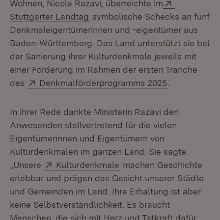
Extern:
Wohnen, Nicole Razavi, überreichte im
(Öffnet in neuem Fenster)
Stuttgarter Landtag
symbolische Schecks an fünf
Denkmaleigentümerinnen und -eigentümer aus
Baden-Württemberg. Das Land unterstützt sie bei
der Sanierung ihrer Kulturdenkmale jeweils mit
einer Förderung im Rahmen der ersten Tranche
Extern:
(Öffnet in n
des
Denkmalförderprogramms 2025
.
In ihrer Rede dankte Ministerin Razavi den
Anwesenden stellvertretend für die vielen
Eigentümerinnen und Eigentümern von
Kulturdenkmalen im ganzen Land. Sie sagte:
Extern:
(Öffnet in neuem Fenster
„Unsere
Kulturdenkmale
machen Geschichte
erlebbar und prägen das Gesicht unserer Städte
und Gemeinden im Land. Ihre Erhaltung ist aber
keine Selbstverständlichkeit. Es braucht
Menschen, die sich mit Herz und Tatkraft dafür