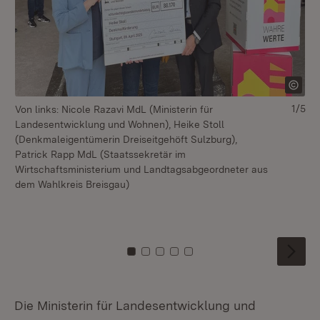
1/5
Von links: Nicole Razavi MdL (Ministerin für
Vo
Landesentwicklung und Wohnen), Heike Stoll
(L
(Denkmaleigentümerin Dreiseitgehöft Sulzburg),
Ba
Patrick Rapp MdL (Staatssekretär im
La
Wirtschaftsministerium und Landtagsabgeordneter aus
Ma
dem Wahlkreis Breisgau)
Ba
(L
Ba
Zu Kachel: 0
Zu Kachel: 1
Zu Kachel: 2
Zu Kachel: 3
Zu Kachel: 4
Die Ministerin für Landesentwicklung und