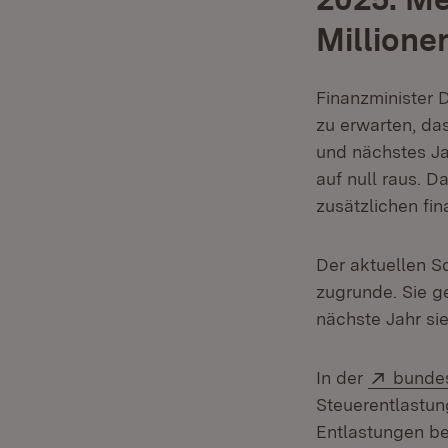
Millione
Finanzminister 
zu erwarten, da
und nächstes J
auf null raus. 
zusätzlichen fi
Der aktuellen S
zugrunde. Sie ge
nächste Jahr si
Extern
In der
bunde
Steuerentlastun
Entlastungen be