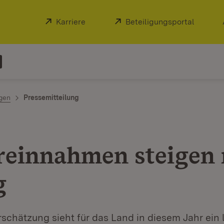
Extern:
Karriere
(Öffnet in neuem Fenster)
Extern:
Beteiligungsportal
(Öffnet
ngen
Pressemitteilung
reinnahmen steigen 
g
schätzung sieht für das Land in diesem Jahr ein 