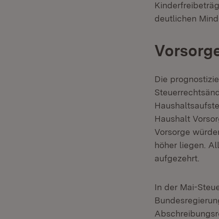
Kinderfreibeträ
deutlichen Min
Vorsorg
Die prognostizi
Steuerrechtsän
Haushaltsaufste
Haushalt Vorsor
Vorsorge würden
höher liegen. Al
aufgezehrt.
In der Mai-Steu
Bundesregierung 
Abschreibungsre