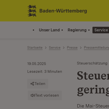
Zum Inhalt springen
Link zur Startseite
Unser Land
Regierung
Service
Startseite
Service
Presse
Pressemitteilu
Steuerschätzung
19.05.2025
Steue
Lesezeit: 3 Minuten
Teilen
gerin
Text vorlesen
Die Mai-Steuer