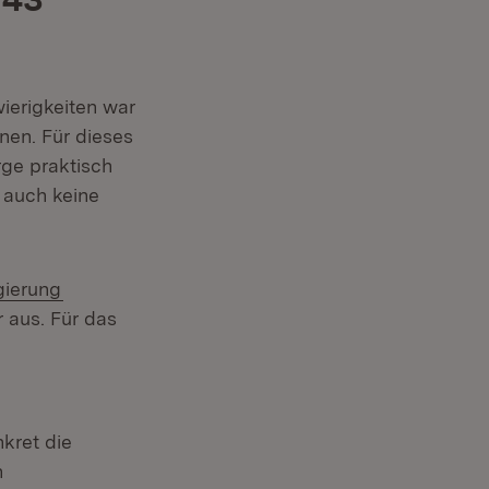
ierigkeiten war
nen. Für dieses
ge praktisch
 auch keine
(Öffnet in neuem Fenster)
gierung
r aus. Für das
kret die
n