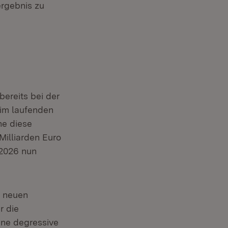
ergebnis zu
ereits bei der
 im laufenden
ne diese
Milliarden Euro
/2026 nun
r neuen
r die
ine degressive