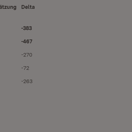
hätzung
Delta
-383
-467
-270
-72
-263