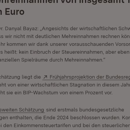
n Euro
Dr. Danyal Bayaz: „Angesichts der wirtschaftlichen Schw
ss wir nicht mit deutlichen Mehreinnahmen rechnen kön
ahr kommen wir dank unserer vorausschauenden Vorsor
Das heißt: kein Einbruch der Steuereinnahmen, aber eben
nanziellen Spielräume durch Mehreinnahmen.“
Extern:
chätzung liegt die
Frühjahrsprojektion der Bundesre
ht von einer wirtschaftlichen Stagnation in diesem Jah
eht sie ein BIP-Wachstum von einem Prozent vor.
:
(Öffnet in neuem Fenster)
sweiten Schätzung
sind erstmals bundesgesetzliche
gen enthalten, die Ende 2024 beschlossen wurden. Kon
i den Einkommensteuertarifen und bei den steuerliche