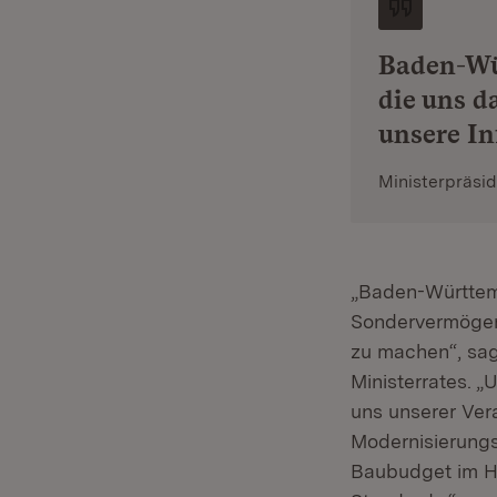
Baden-Wü
die uns d
unsere In
Ministerpräsi
„Baden-Württemb
Sondervermögen g
zu machen“, sag
Ministerrates. „
uns unserer Ver
Modernisierungsb
Baubudget im H