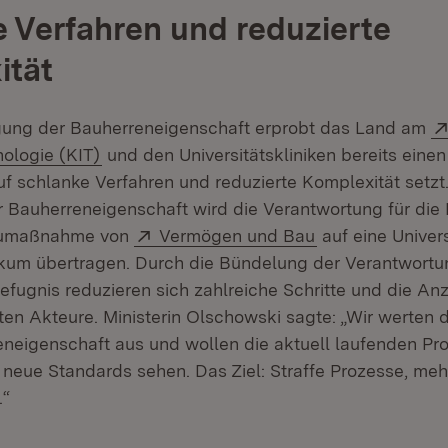
 Verfahren und reduzierte
ität
gung der Bauherreneigenschaft erprobt das Land am
(Öffnet in neuem Fenster)
nologie (KIT)
und den Universitätskliniken bereits ein
uf schlanke Verfahren und reduzierte Komplexität setzt.
 Bauherreneigenschaft wird die Verantwortung für die
Extern:
(Öffnet in neue
aumaßnahme von
Vermögen und Bau
auf eine Univers
nikum übertragen. Durch die Bündelung der Verantwort
fugnis reduzieren sich zahlreiche Schritte und die An
ten Akteure. Ministerin Olschowski sagte: „Wir werten 
eneigenschaft aus und wollen die aktuell laufenden Pro
r neue Standards sehen. Das Ziel: Straffe Prozesse, mehr
.“