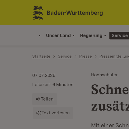
Zum Inhalt springen
Link zur Startseite
Unser Land
Regierung
Service
Startseite
Service
Presse
Pressemitteilu
Hochschulen
07.07.2026
Schne
Lesezeit: 6 Minuten
Teilen
zusät
Text vorlesen
Mit einer Schn