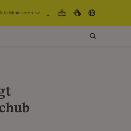
 in neuem Fenster)
Alle Ministerien
gt
schub