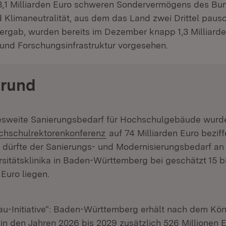
,1 Milliarden Euro schweren Sondervermögens des Bun
d Klimaneutralität, aus dem das Land zwei Drittel paus
gab, wurden bereits im Dezember knapp 1,3 Milliarden
und Forschungsinfrastruktur vorgesehen.
grund
sweite Sanierungsbedarf für Hochschulgebäude wurd
ern:
(Öffnet in neuem Fenster)
chschulrektorenkonferenz
auf 74 Milliarden Euro beziff
t dürfte der Sanierungs- und Modernisierungsbedarf a
rsitätsklinika in Baden-Württemberg bei geschätzt 15 b
 Euro liegen.
au-Initiative“: Baden-Württemberg erhält nach dem Kön
in den Jahren 2026 bis 2029 zusätzlich 526 Millionen E