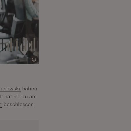
schowski
haben
tt hat hierzu am
(Öffnet in neuem Fenster)
s
beschlossen.