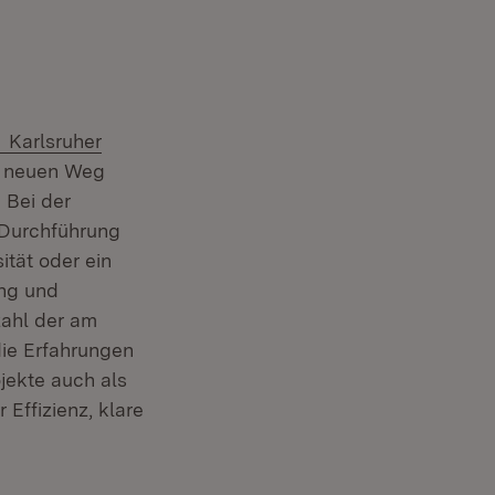
Extern:
Karlsruher
en neuen Weg
 Bei der
 Durchführung
m Fenster)
ität oder ein
ung und
zahl der am
die Erfahrungen
jekte auch als
 Effizienz, klare