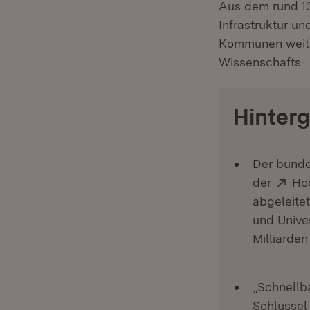
Aus dem rund 13
Infrastruktur un
Kommunen weiter
Wissenschafts- 
Hinter
Der bunde
Ext
der
Ho
abgeleite
und Unive
Milliarden
„Schnellb
Schlüssel 