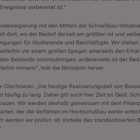
Ereignisse vorbereitet ist.“
andesregierung mit den Mitteln der Schnellbau-Initiative
elt dort, wo der Bedarf derzeit am größten ist und verb
ngungen für Studierende und Beschäftigte. Wir stehen
iterhin vor einem großen Spagat: einerseits den Erhal
des Bestands voranzubringen, andererseits ist der Bed
iterhin immens“, hob die Ministerin hervor.
e Olschowski: „Die heutige Realisierungszeit von Bauv
 häufig zu lang. Dabei gilt auch hier: Zeit ist Geld. Sc
 bauen. Wir werden deshalb gemeinsam mit dem Finanz
tarten, der die Verfahren im Hochschulbau weiter entsc
ch werden wir prüfen, ob Vorteile des standardisierten
“