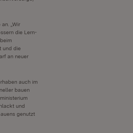
 an. „Wir
essern die Lern-
 beim
t und die
arf an neuer
orhaben auch im
hneller bauen
ministerium
hlackt und
 Bauens genutzt