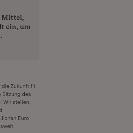
Mittel,
lt ein, um
.
die Zukunft fit
e Sitzung des
uem Fenster)
: Wir stellen
d
llionen Euro
sweit