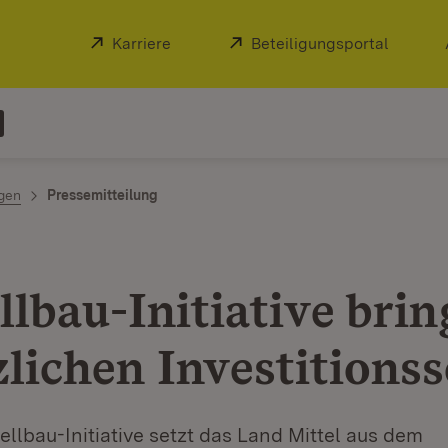
Extern:
Karriere
(Öffnet in neuem Fenster)
Extern:
Beteiligungsportal
(Öffnet
ngen
Pressemitteilung
llbau-Initiative brin
zlichen Investitions
ellbau-Initiative setzt das Land Mittel aus dem