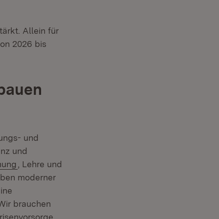
rkt. Allein für
on 2026 bis
 bauen
hungs- und
enz und
:
(Öffnet in neuem Fenster)
hung
, Lehre und
Neben moderner
ine
 Wir brauchen
Krisenvorsorge,