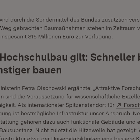
rd durch die Sondermittel des Bundes zusätzlich verstä
n Weg gebrachten Baumaßnahmen stehen im Zeitraum v
 insgesamt 315 Millionen Euro zur Verfügung.
Hochschulbau gilt: Schneller
nstiger bauen
nisterin Petra Olschowski ergänzte: „Attraktive Forsc
sind die Voraussetzung für wissenschaftliche Exzell
Extern
keit. Als internationaler Spitzenstandort für
Forsc
gung ist bestmögliche Infrastruktur unser Anspruch. 
tattung gehören dazu auch funktionale Gebäude und e
Bausubstanz. Nicht zuletzt die Hitzewelle hat gezeigt:
frastruktur etwa der Universitätskliniken eine bessere 