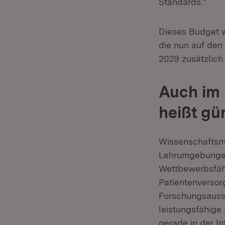
Standards.“
Dieses Budget wi
die nun auf de
2029 zusätzlich
Auch im 
heißt gü
Wissenschaftsmi
Lehrumgebungen 
Wettbewerbsfähig
Patientenversor
Forschungsauss
leistungsfähige 
gerade in der In