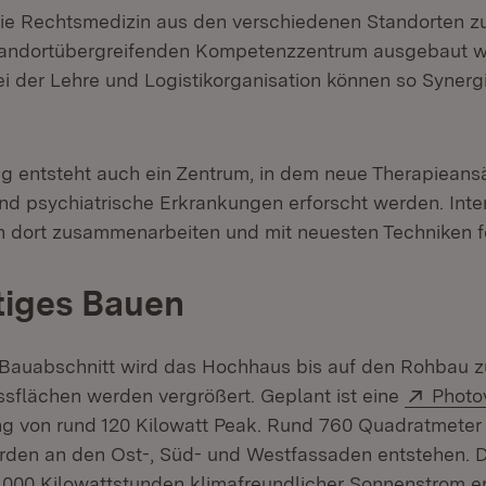
die Rechtsmedizin aus den verschiedenen Standorten
tandortübergreifenden Kompetenzzentrum ausgebaut w
i der Lehre und Logistikorganisation können so Synergi
ng entsteht auch ein Zentrum, in dem neue Therapieansä
nd psychiatrische Erkrankungen erforscht werden. Inter
 dort zusammenarbeiten und mit neuesten Techniken f
tiges Bauen
 Bauabschnitt wird das Hochhaus bis auf den Rohbau 
Extern
sflächen werden vergrößert. Geplant ist eine
Photo
ung von rund 120 Kilowatt Peak. Rund 760 Quadratmeter 
rden an den Ost-, Süd- und Westfassaden entstehen. 
0.000 Kilowattstunden klimafreundlicher Sonnenstrom e