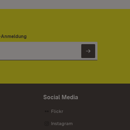
er-Anmeldung
Newsletter 
Social Media
Flickr
Instagram