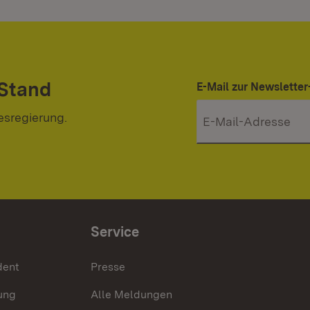
 Stand
E-Mail zur Newslett
esregierung.
Service
dent
Presse
ung
Alle Meldungen