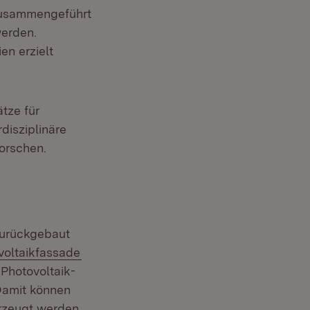
 zusammengeführt
erden.
en erzielt
tze für
disziplinäre
orschen.
zurückgebaut
:
(Öffnet in neuem Fenster)
voltaikfassade
Photovoltaik-
Damit können
rzeugt werden.