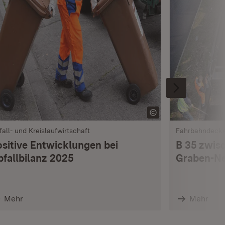
fall- und Kreislaufwirtschaft
Fahrbahndeck
ositive Entwicklungen bei
B 35 zwis
bfallbilanz 2025
Graben-Ne
Mehr
Mehr