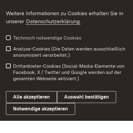
Social Wall
Weitere Informationen zu Cookies erhalten Sie in
unserer
Datenschutzerklärung
.
X / Twitter
Youtube
Technisch notwendige Cookies
Analyse-Cookies (Die Daten werden ausschließlich
Zum 
anonymisiert verarbeitet.)
Impressum
Kontakt
Drittanbieter-Cookies (Social-Media-Elemente von
Benutzungshinweise
Barrierefreiheit
Facebook, X / Twitter und Google werden auf der
gesamten Webseite aktiviert.)
Datenschutz
Cookies
Alle akzeptieren
Auswahl bestätigen
Notwendige akzeptieren
Link zum Landesportal