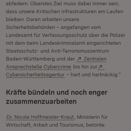
abfedern. Oberstes Ziel muss dabei immer sein,
dass unsere Kritischen Infrastrukturen am Laufen
bleiben. Daran arbeiten unsere
Sicherheitsbehörden – angefangen vom
Landesamt für Verfassungsschutz über die Polizei
mit dem beim Landeskriminalamt eingerichteten
Staatsschutz- und Anti-Terrorismuszentrum
Extern:
Baden-Württemberg und der
Zentralen
(Öffnet in neuem Fenster
Extern:
Ansprechstelle Cybercrime
bis hin zur
(Öffnet in neuem Fenster)
Cybersicherheitsagentur
– hart und hartnäckig.“
Kräfte bündeln und noch enger
zusammenzuarbeiten
Dr. Nicole Hoffmeister-Kraut
, Ministerin für
Wirtschaft, Arbeit und Tourismus, betonte: