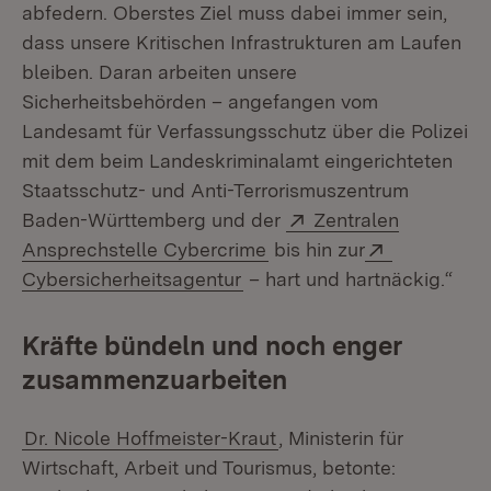
abfedern. Oberstes Ziel muss dabei immer sein,
dass unsere Kritischen Infrastrukturen am Laufen
bleiben. Daran arbeiten unsere
Sicherheitsbehörden – angefangen vom
Landesamt für Verfassungsschutz über die Polizei
mit dem beim Landeskriminalamt eingerichteten
Staatsschutz- und Anti-Terrorismuszentrum
Extern:
Baden-Württemberg und der
Zentralen
(Öffnet in neuem Fenster
Extern:
Ansprechstelle Cybercrime
bis hin zur
(Öffnet in neuem Fenster)
Cybersicherheitsagentur
– hart und hartnäckig.“
Kräfte bündeln und noch enger
zusammenzuarbeiten
Dr. Nicole Hoffmeister-Kraut
, Ministerin für
Wirtschaft, Arbeit und Tourismus, betonte: