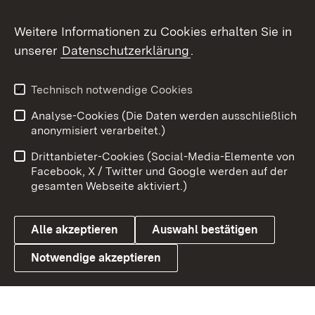
Social Wall
Weitere Informationen zu Cookies erhalten Sie in
unserer
Datenschutzerklärung
.
X / Twitter
Youtube
Technisch notwendige Cookies
Analyse-Cookies (Die Daten werden ausschließlich
Zum 
anonymisiert verarbeitet.)
Impressum
Kontakt
Drittanbieter-Cookies (Social-Media-Elemente von
Benutzungshinweise
Barrierefreiheit
Facebook, X / Twitter und Google werden auf der
gesamten Webseite aktiviert.)
Datenschutz
Cookies
Alle akzeptieren
Auswahl bestätigen
Notwendige akzeptieren
Link zum Landesportal