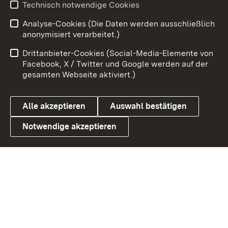
Youtube
Technisch notwendige Cookies
Analyse-Cookies (Die Daten werden ausschließlich
Zum 
anonymisiert verarbeitet.)
Impressum
Kontakt
Drittanbieter-Cookies (Social-Media-Elemente von
Benutzungshinweise
Barrierefreiheit
Facebook, X / Twitter und Google werden auf der
gesamten Webseite aktiviert.)
Datenschutz
Cookies
Alle akzeptieren
Auswahl bestätigen
Notwendige akzeptieren
Link zum Landesportal