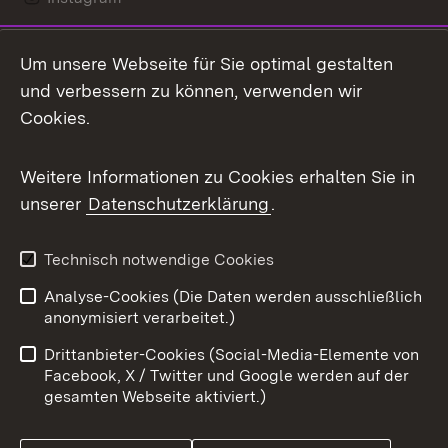
LinkedIn
Um unsere Webseite für Sie optimal gestalten
Mastodon
und verbessern zu können, verwenden wir
Cookies.
Messenger
Social Wall
Weitere Informationen zu Cookies erhalten Sie in
unserer
Datenschutzerklärung
.
X / Twitter
Youtube
Technisch notwendige Cookies
Analyse-Cookies (Die Daten werden ausschließlich
Zum 
anonymisiert verarbeitet.)
Impressum
Kontakt
Drittanbieter-Cookies (Social-Media-Elemente von
Benutzungshinweise
Barrierefreiheit
Facebook, X / Twitter und Google werden auf der
gesamten Webseite aktiviert.)
Datenschutz
Cookies