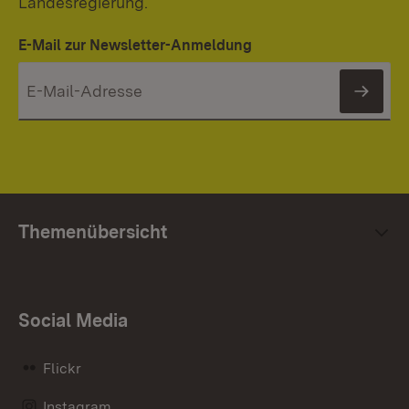
Landesregierung.
E-Mail zur Newsletter-Anmeldung
News
Themenübersicht
Social Media
Flickr
Instagram