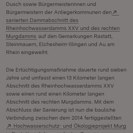
Dusch sowie Bürgermeisterinnen und
Exter
Bürgermeistern der Anliegerkommunen den
sanierten Dammabschnitt des
Rheinhochwasserdamms XXV und des rechten
(Öffnet in neuem Fenster)
Murgdamms
auf den Gemarkungen Rastatt,
Steinmauern, Elchesheim-Illingen und Au am
Rhein eingeweiht.
Die Ertüchtigungsmaßnahme dauerte rund sieben
Jahre und umfasst einen 13 Kilometer langen
Abschnitt des Rheinhochwasserdamms XXV
sowie einen rund einen Kilometer langen
Abschnitt des rechten Murgdamms. Mit dem
Abschluss der Sanierung ist nun die bauliche
Verbindung zwischen dem 2014 fertiggestellten
Extern:
Hochwasserschutz- und Ökologieprojekt Murg
(Öffnet in neuem Fenster)
Extern: