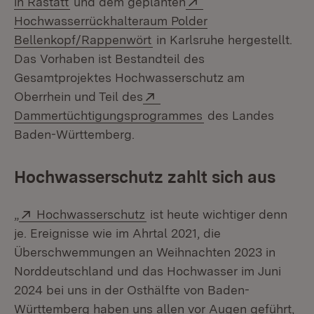
in Rastatt
und dem geplanten
Hochwasserrückhalteraum Polder
(Öffnet in neuem Fenster)
Bellenkopf/Rappenwört
in Karlsruhe hergestellt.
Das Vorhaben ist Bestandteil des
Gesamtprojektes Hochwasserschutz am
Extern:
Oberrhein und Teil des
(Öffnet in neuem F
Dammertüchtigungsprogrammes
des Landes
Baden-Württemberg.
Hochwasserschutz zahlt sich aus
Extern:
(Öffnet in neuem Fenster)
„
Hochwasserschutz
ist heute wichtiger denn
je. Ereignisse wie im Ahrtal 2021, die
Überschwemmungen an Weihnachten 2023 in
Norddeutschland und das Hochwasser im Juni
2024 bei uns in der Osthälfte von Baden-
Württemberg haben uns allen vor Augen geführt,