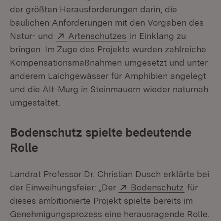
der größten Herausforderungen darin, die
baulichen Anforderungen mit den Vorgaben des
Extern:
(Öffnet in neuem Fenst
Natur- und
Artenschutzes
in Einklang zu
bringen. Im Zuge des Projekts wurden zahlreiche
Kompensationsmaßnahmen umgesetzt und unter
anderem Laichgewässer für Amphibien angelegt
und die Alt-Murg in Steinmauern wieder naturnah
umgestaltet.
Bodenschutz spielte bedeutende
Rolle
Landrat Professor Dr. Christian Dusch erklärte bei
Extern:
(Öffnet i
der Einweihungsfeier: „Der
Bodenschutz
für
dieses ambitionierte Projekt spielte bereits im
Genehmigungsprozess eine herausragende Rolle.