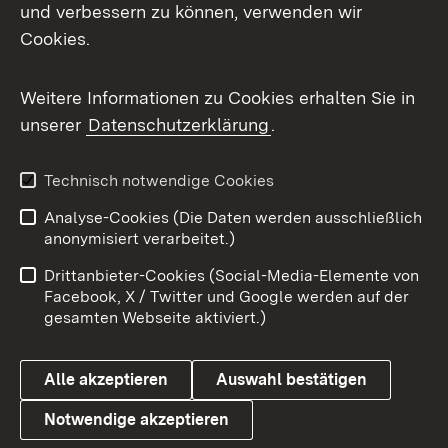
Mastodon
und verbessern zu können, verwenden wir
Cookies.
Messenger
Social Wall
Weitere Informationen zu Cookies erhalten Sie in
unserer
Datenschutzerklärung
.
X / Twitter
Youtube
Technisch notwendige Cookies
Analyse-Cookies (Die Daten werden ausschließlich
Zum 
anonymisiert verarbeitet.)
Impressum
Kontakt
Drittanbieter-Cookies (Social-Media-Elemente von
Benutzungshinweise
Barrierefreiheit
Facebook, X / Twitter und Google werden auf der
gesamten Webseite aktiviert.)
Datenschutz
Cookies
Alle akzeptieren
Auswahl bestätigen
Notwendige akzeptieren
Link zum Landesportal