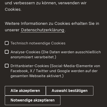
Mastodon
und verbessern zu können, verwenden wir
Cookies.
Messenger
Social Wall
Weitere Informationen zu Cookies erhalten Sie in
unserer
Datenschutzerklärung
.
X / Twitter
Youtube
Technisch notwendige Cookies
Analyse-Cookies (Die Daten werden ausschließlich
Zum 
anonymisiert verarbeitet.)
Impressum
Kontakt
Drittanbieter-Cookies (Social-Media-Elemente von
Benutzungshinweise
Barrierefreiheit
Facebook, X / Twitter und Google werden auf der
gesamten Webseite aktiviert.)
Datenschutz
Cookies
Alle akzeptieren
Auswahl bestätigen
Notwendige akzeptieren
Link zum Landesportal