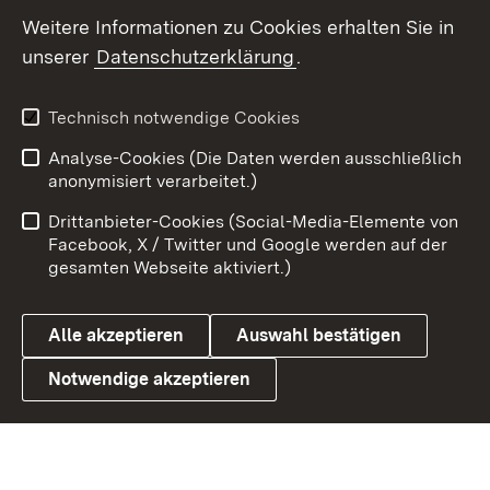
Social Wall
Weitere Informationen zu Cookies erhalten Sie in
unserer
Datenschutzerklärung
.
X / Twitter
Youtube
Technisch notwendige Cookies
Analyse-Cookies (Die Daten werden ausschließlich
Zum 
anonymisiert verarbeitet.)
Impressum
Kontakt
Drittanbieter-Cookies (Social-Media-Elemente von
Benutzungshinweise
Barrierefreiheit
Facebook, X / Twitter und Google werden auf der
gesamten Webseite aktiviert.)
Datenschutz
Cookies
Alle akzeptieren
Auswahl bestätigen
Notwendige akzeptieren
Link zum Landesportal