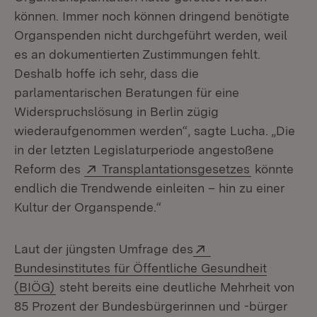
können. Immer noch können dringend benötigte
Organspenden nicht durchgeführt werden, weil
es an dokumentierten Zustimmungen fehlt.
Deshalb hoffe ich sehr, dass die
parlamentarischen Beratungen für eine
Widerspruchslösung in Berlin zügig
wiederaufgenommen werden“, sagte Lucha. „Die
in der letzten Legislaturperiode angestoßene
Extern:
(Öffnet in 
Reform des
Transplantationsgesetzes
könnte
endlich die Trendwende einleiten – hin zu einer
Kultur der Organspende.“
Extern:
Laut der jüngsten Umfrage des
Bundesinstitutes für Öffentliche Gesundheit
(Öffnet in neuem Fenster)
(BIÖG)
steht bereits eine deutliche Mehrheit von
85 Prozent der Bundesbürgerinnen und -bürger