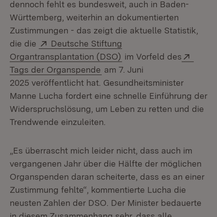
dennoch fehlt es bundesweit, auch in Baden-
Württemberg, weiterhin an dokumentierten
Zustimmungen - das zeigt die aktuelle Statistik,
Extern:
die die
Deutsche Stiftung
(Öffnet in neuem Fenste
Exter
Organtransplantation (DSO)
im Vorfeld des
(Öffnet in neuem Fenster)
Tags der Organspende
am 7. Juni
2025 veröffentlicht hat. Gesundheitsminister
Manne Lucha fordert eine schnelle Einführung der
Widerspruchslösung, um Leben zu retten und die
Trendwende einzuleiten.
„Es überrascht mich leider nicht, dass auch im
vergangenen Jahr über die Hälfte der möglichen
Organspenden daran scheiterte, dass es an einer
Zustimmung fehlte“, kommentierte Lucha die
neusten Zahlen der DSO. Der Minister bedauerte
in diesem Zusammenhang sehr, dass alle