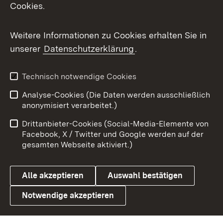
Cookies.
Messenger
Social Wall
Weitere Informationen zu Cookies erhalten Sie in
unserer
Datenschutzerklärung
.
X / Twitter
Youtube
Technisch notwendige Cookies
Analyse-Cookies (Die Daten werden ausschließlich
Zum 
anonymisiert verarbeitet.)
Impressum
Kontakt
Drittanbieter-Cookies (Social-Media-Elemente von
Benutzungshinweise
Barrierefreiheit
Facebook, X / Twitter und Google werden auf der
gesamten Webseite aktiviert.)
Datenschutz
Cookies
Alle akzeptieren
Auswahl bestätigen
Notwendige akzeptieren
Link zum Landesportal