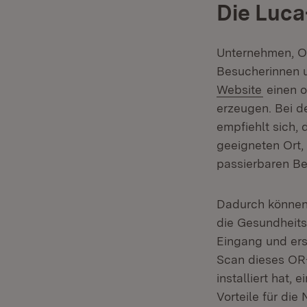
Die Luc
Unternehmen, Or
Besucherinnen u
(Öffnet
Website
einen o
erzeugen. Bei d
empfiehlt sich,
geeigneten Ort,
passierbaren Be
Dadurch können 
die Gesundheits
Eingang und erst
Scan dieses OR
installiert hat, 
Vorteile für di