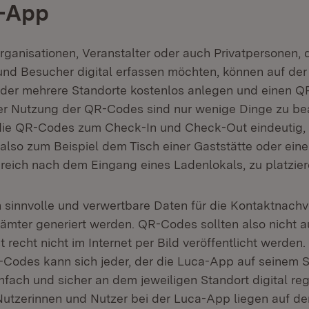
a-App
ganisationen, Veranstalter oder auch Privatpersonen, 
nd Besucher digital erfassen möchten, können auf de
 in neuem Fenster)
der mehrere Standorte kostenlos anlegen und einen 
er Nutzung der QR-Codes sind nur wenige Dinge zu be
 die QR-Codes zum Check-In und Check-Out eindeutig,
 also zum Beispiel dem Tisch einer Gaststätte oder ein
reich nach dem Eingang eines Ladenlokals, zu platzier
sinnvolle und verwertbare Daten für die Kontaktnach
ämter generiert werden. QR-Codes sollten also nicht 
 recht nicht im Internet per Bild veröffentlicht werden
-Codes kann sich jeder, der die Luca-App auf seinem
einfach und sicher an dem jeweiligen Standort digital reg
e Nutzerinnen und Nutzer bei der Luca-App liegen auf de