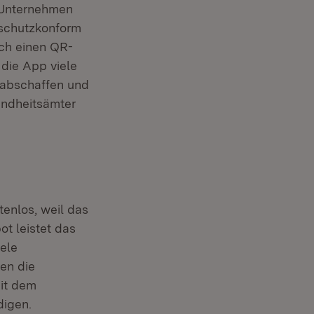
n Unternehmen
nschutzkonform
ich einen QR-
die App viele
t abschaffen und
undheitsämter
enlos, weil das
t leistet das
ele
nen die
it dem
digen.