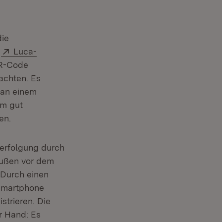
die
Extern:
r
Luca-
QR-Code
achten. Es
 an einem
em gut
en.
verfolgung durch
außen vor dem
. Durch einen
 Smartphone
istrieren. Die
r Hand: Es