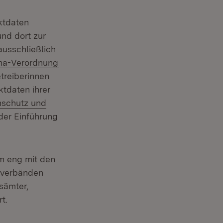
ktdaten
und dort zur
ausschließlich
na-Verordnung
treiberinnen
ktdaten ihrer
nschutz und
 der Einführung
em eng mit den
sverbänden
sämter,
t.