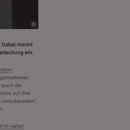
. Dabei nimmt
edeutung ein.
(Öffnet in neuem Fenster)
ystem
ganisationen
e auch die
nlos auf ihre
vorzubereiten“,
t.
 in vielen