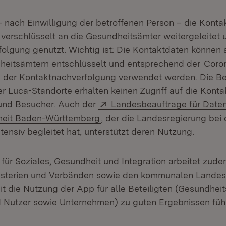
– nach Einwilligung der betroffenen Person – die Konta
 verschlüsselt an die Gesundheitsämter weitergeleitet 
olgung genutzt. Wichtig ist: Die Kontaktdaten können 
heitsämtern entschlüsselt und entsprechend der
Coro
 der Kontaktnachverfolgung verwendet werden. Die Be
r Luca-Standorte erhalten keinen Zugriff auf die Konta
Extern:
und Besucher. Auch der
Landesbeauftrage für Date
(Öffnet in neuem Fenster)
iheit Baden-Württemberg
, der die Landesregierung bei
ensiv begleitet hat, unterstützt deren Nutzung.
 für Soziales, Gesundheit und Integration arbeitet zud
nisterien und Verbänden sowie den kommunalen Lande
 die Nutzung der App für alle Beteiligten (Gesundheit
 Nutzer sowie Unternehmen) zu guten Ergebnissen führ