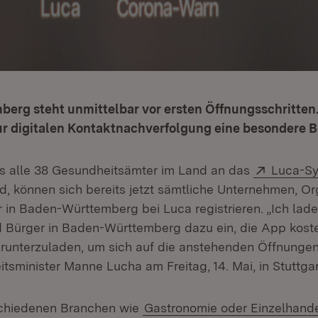
erg steht unmittelbar vor ersten Öffnungsschritten
ur digitalen Kontaktnachverfolgung eine besondere B
Extern:
s alle 38 Gesundheitsämter im Land an das
Luca-S
, können sich bereits jetzt sämtliche Unternehmen, Or
r in Baden-Württemberg bei Luca registrieren. „Ich lad
 Bürger in Baden-Württemberg dazu ein, die App koste
unterzuladen, um sich auf die anstehenden Öffnungen 
sminister Manne Lucha am Freitag, 14. Mai, in Stuttgar
schiedenen Branchen wie
Gastronomie oder Einzelhandel