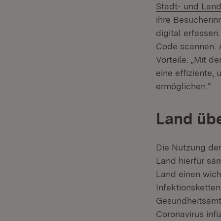
Stadt- und Land
ihre Besucheri
digital erfasse
Code scannen. A
Vorteile: „Mit d
eine effiziente
ermöglichen.“
Land üb
Die Nutzung der
Land hierfür sä
Land einen wich
Infektionskette
Gesundheitsämt
Coronavirus inf