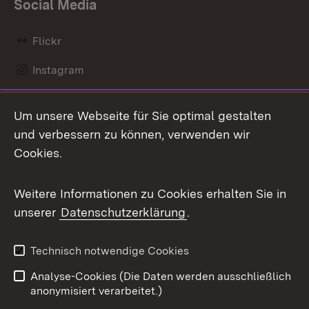
Social Media
Flickr
Instagram
LinkedIn
Um unsere Webseite für Sie optimal gestalten
Mastodon
und verbessern zu können, verwenden wir
Cookies.
Messenger
Social Wall
Weitere Informationen zu Cookies erhalten Sie in
unserer
Datenschutzerklärung
.
X / Twitter
Youtube
Technisch notwendige Cookies
Analyse-Cookies (Die Daten werden ausschließlich
Zum 
anonymisiert verarbeitet.)
Impressum
Kontakt