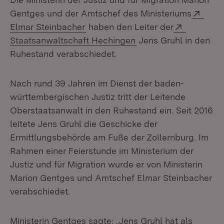
Exte
Gentges und der Amtschef des Ministeriums
(Öffnet in neuem Fenster)
Extern:
Elmar Steinbacher
haben den Leiter der
(Öffnet in neuem Fens
Staatsanwaltschaft Hechingen
Jens Gruhl in den
Ruhestand verabschiedet.
Nach rund 39 Jahren im Dienst der baden-
württembergischen Justiz tritt der Leitende
Oberstaatsanwalt in den Ruhestand ein. Seit 2016
leitete Jens Gruhl die Geschicke der
Ermittlungsbehörde am Fuße der Zollernburg. Im
Rahmen einer Feierstunde im Ministerium der
Justiz und für Migration wurde er von Ministerin
Marion Gentges und Amtschef Elmar Steinbacher
verabschiedet.
Ministerin Gentges sagte: „Jens Gruhl hat als