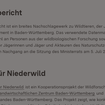
bericht
icht ist ein breites Nachschlagewerk zu Wildtieren, de
ment in Baden-Württemberg. Das verwendete Datenma
ahl an Personen aus der wildbiologischen Forschung so
r Jägerinnen und Jäger und Akteuren des Naturschutz
m Nachgang an die Sitzung des Ministerrats am 5. Juli 
für Niederwild
(Öffnet in neuem Fenster)
ür Niederwild
ist ein Kooperationsprojekt der Wildforsc
xtern:
(Öffn
andwirtschaftlichen Zentrum Baden-Württemberg
und 
ndes Baden-Württemberg. Das Projekt zeigt, wie kon