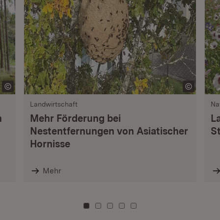
Landwirtschaft
Na
n
Mehr Förderung bei
L
Nestentfernungen von Asiatischer
S
Hornisse
Mehr
Zu Kachel: 0
Zu Kachel: 3
Zu Kachel: 6
Zu Kachel: 9
Zu Kachel: 12