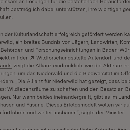
insam an Lösungen für die bestehenden Herausforder
haft bestmöglich dabei unterstützen, ihre wichtigen ge
üllen.
n der Kulturlandschaft erfolgreich gefördert werden ka
derwild, ein breites Bündnis von Jägern, Landwirten, K
, Behörden und Forschungseinrichtungen in Baden-Wür
Extern:
(Öffnet
jekt mit der
Wildforschungsstelle Aulendorf
und de
(Öffnet in neuem Fenster)
bands
zeigt die Allianz eindrücklich, wie die Akteure ih
ingen, um das Niederwild und die Biodiversität im Off
rdern. „Die Allianz für Niederwild hat gezeigt, dass be
s: Wildlebensräume zu schaffen und den Besatz an Be
agen. Nur wenn beides ineinandergreift, gibt es im Lan
hasen und Fasane. Dieses Erfolgsmodell wollen wir au
 fortführen und weiter ausbauen“, sagte der Minister.
ne verantwortungsvolle gesellschaftliche Aufgabe. Ein