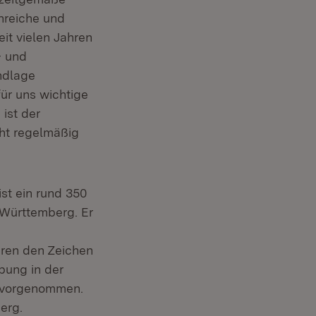
nreiche und
eit vielen Jahren
- und
undlage
für uns wichtige
ist der
cht regelmäßig
st ein rund 350
-Württemberg. Er
ren den Zeichen
bung in der
 vorgenommen.
erg.