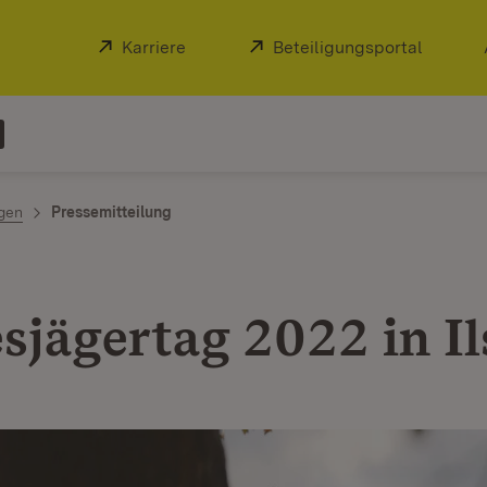
Extern:
Karriere
(Öffnet in neuem Fenster)
Extern:
Beteiligungsportal
(Öffnet
ngen
Pressemitteilung
sjägertag 2022 in Il