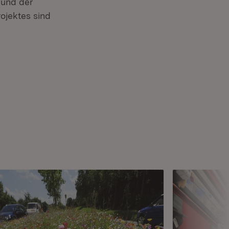
 und der
rojektes sind