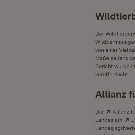
Wildtier
Der Wildtierber
Wildtiermanage
von einer Vielz
Maße seitens de
Bericht wurde i
veröffentlicht.
Allianz 
Extern:
Die
Allianz f
E
Landes am
L
Landesjagdverba