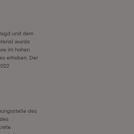
r Jagd und dem
terial wurde
wie im hohen
es erhoben. Der
2022
hungsstelle des
et in neuem Fenster)
des
krete