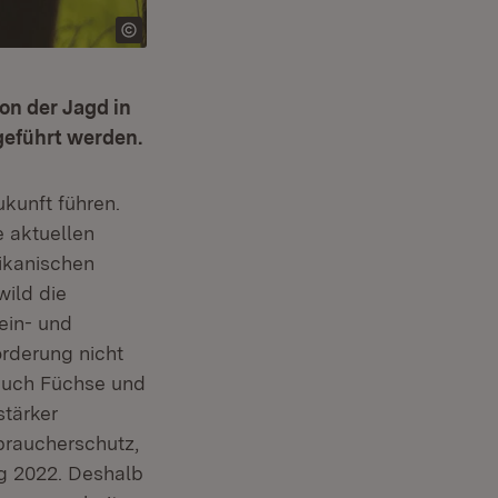
on der Jagd in
geführt werden.
kunft führen.
e aktuellen
ikanischen
wild die
ein- und
rderung nicht
 auch Füchse und
stärker
braucherschutz,
ag 2022. Deshalb