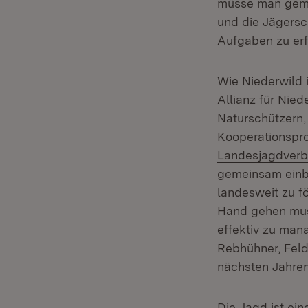
müsse man geme
und die Jägersc
Aufgaben zu erf
Wie Niederwild i
Allianz für Nie
Naturschützern
Kooperationspro
Landesjagdver
gemeinsam einbr
landesweit zu fö
Hand gehen mus
effektiv zu man
Rebhühner, Feld
nächsten Jahren
Die Jagd ist ei