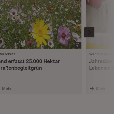
turschutz
Verbrauchersc
and erfasst 25.000 Hektar
Jahresberi
traßenbegleitgrün
Lebensmi
Mehr
Mehr