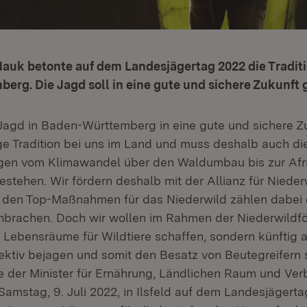
Hauk betonte auf dem Landesjägertag 2022 die Traditi
rg. Die Jagd soll in eine gute und sichere Zukunft 
 Jagd in Baden-Württemberg in eine gute und sichere Zu
nge Tradition bei uns im Land und muss deshalb auch di
gen vom Klimawandel über den Waldumbau bis zur Afr
stehen. Wir fördern deshalb mit der Allianz für Nieder
Zu den Top-Maßnahmen für das Niederwild zählen dabei 
hbrachen. Doch wir wollen im Rahmen der Niederwildfö
 Lebensräume für Wildtiere schaffen, sondern künftig
ktiv bejagen und somit den Besatz von Beutegreifern 
 der Minister für Ernährung, Ländlichen Raum und Ver
Samstag, 9. Juli 2022, in Ilsfeld auf dem Landesjägert