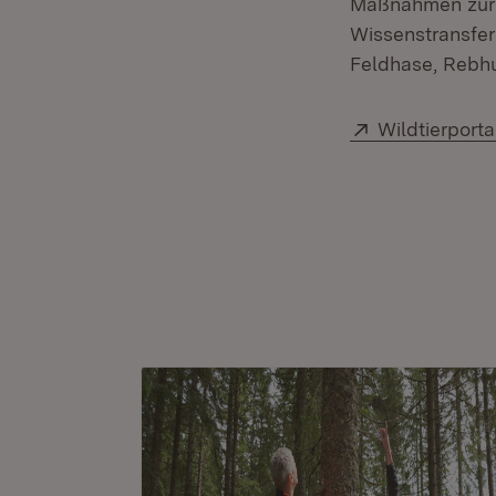
Maßnahmen zur F
Wissenstransfer 
Feldhase, Rebh
Extern:
Wildtierport