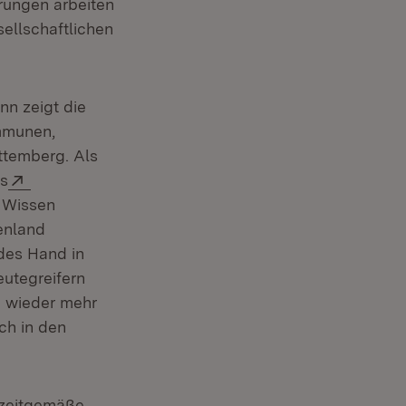
ungen arbeiten
sellschaftlichen
nn zeigt die
ommunen,
ttemberg. Als
 in neuem Fenster)
Extern:
s
r Wissen
enland
ides Hand in
utegreifern
d wieder mehr
ch in den
e zeitgemäße