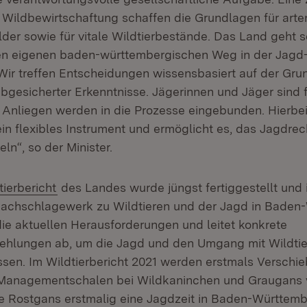
Wildbewirtschaftung schaffen die Grundlagen für arte
der sowie für vitale Wildtierbestände. Das Land geht s
en eigenen baden-württembergischen Weg in der Jagd
 „Wir treffen Entscheidungen wissensbasiert auf der Gr
abgesicherter Erkenntnisse. Jägerinnen und Jäger sind 
e Anliegen werden in die Prozesse eingebunden. Hierbei 
ein flexibles Instrument und ermöglicht es, das Jagdre
ln“, so der Minister.
tierbericht
des Landes wurde jüngst fertiggestellt und i
Nachschlagewerk zu Wildtieren und der Jagd in Baden
die aktuellen Herausforderungen und leitet konkrete
hlungen ab, um die Jagd und den Umgang mit Wildtie
ssen. Im Wildtierbericht 2021 werden erstmals Verschie
Managementschalen bei Wildkaninchen und Graugans
e Rostgans erstmalig eine Jagdzeit in Baden-Württemb