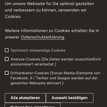
Um unsere Webseite für Sie optimal gestalten
Mastodon
und verbessern zu können, verwenden wir
Cookies.
Messenger
Social Wall
Weitere Informationen zu Cookies erhalten Sie in
unserer
Datenschutzerklärung
.
X / Twitter
Youtube
Technisch notwendige Cookies
Analyse-Cookies (Die Daten werden ausschließlich
Zum 
anonymisiert verarbeitet.)
Impressum
Kontakt
Drittanbieter-Cookies (Social-Media-Elemente von
Benutzungshinweise
Barrierefreiheit
Facebook, X / Twitter und Google werden auf der
gesamten Webseite aktiviert.)
Datenschutz
Cookies
Alle akzeptieren
Auswahl bestätigen