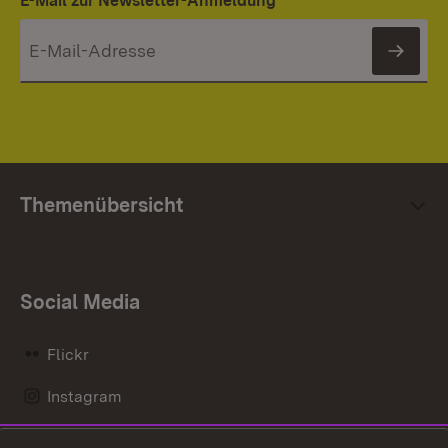
E-Mail zur Newsletter-Anmeldung
News
Themenübersicht
Social Media
Flickr
Instagram
LinkedIn