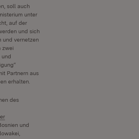
n, soll auch
isterium unter
ster)
t, auf der
 werden und sich
n und vernetzen
 in neuem Fenster)
 zwei
n und
digung“
mit Partnern aus
ben erhalten.
hmen des
er
Bosnien und
lowakei,