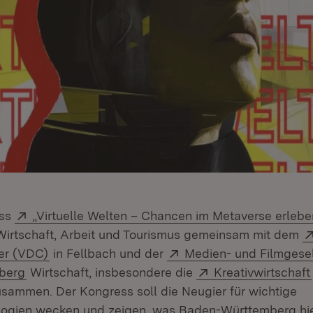
Extern:
ess
„Virtuelle Welten – Chancen im Metaverse erlebe
 Wirtschaft, Arbeit und Tourismus gemeinsam mit dem
(Öffnet in neuem Fenster)
Extern:
er (VDC)
in Fellbach und der
Medien- und Filmgese
(Öffnet in neuem Fenster)
Extern:
berg
Wirtschaft, insbesondere die
Kreativwirtschaft
sammen. Der Kongress soll die Neugier für wichtige
logien wecken und zeigen, was Baden-Württemberg hie