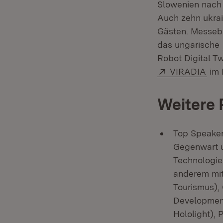
Slowenien nach 
Auch zehn ukrai
Gästen. Messebe
das ungarische
Robot Digital T
Extern:
(Öff
VIRADIA
im 
Weitere
Top Speaker
Gegenwart u
Technologie
anderem mit:
Tourismus), 
Development
Hololight), 