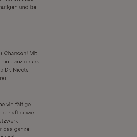
mutigen und bei
ler Chancen! Mit
, ein ganz neues
so
Dr. Nicole
rer
e vielfältige
dschaft sowie
etzwerk
er das ganze