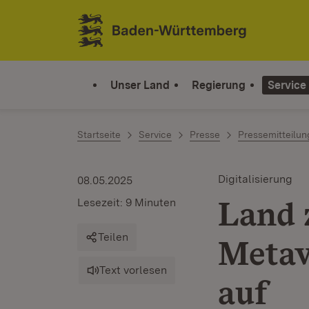
Zum Inhalt springen
Link zur Startseite
Unser Land
Regierung
Service
Startseite
Service
Presse
Pressemitteilu
Digitalisierung
08.05.2025
Land 
Lesezeit: 9 Minuten
Teilen
Metav
Text vorlesen
auf