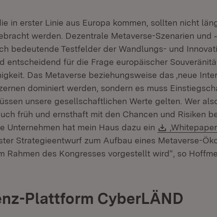
ie in erster Linie aus Europa kommen, sollten nicht län
 gebracht werden. Dezentrale Metaverse-Szenarien un
ch bedeutende Testfelder der Wandlungs- und Innovati
d entscheidend für die Frage europäischer Souveränitä
gkeit. Das Metaverse beziehungsweise das ‚neue Intern
ernen dominiert werden, sondern es muss Einstiegscha
üssen unsere gesellschaftlichen Werte gelten. Wer als
 auch früh und ernsthaft mit den Chancen und Risiken b
Download:
re Unternehmen hat mein Haus dazu ein
‚Whitepaper
 neuem Fenster)
rster Strategieentwurf zum Aufbau eines Metaverse-Ö
 im Rahmen des Kongresses vorgestellt wird“, so Hoffme
nz-Plattform CyberLÄND