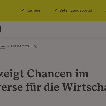
Extern:
Karriere
(Öffnet in neuem Fenster)
Extern:
Beteiligungsportal
(Öffnet
ngen
Pressemitteilung
zeigt Chancen im
erse für die Wirtsch