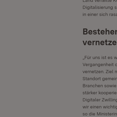
Land verteilte K
Digitalisierung
in einer sich ra
Bestehe
vernetz
„Für uns ist es
Vergangenheit of
vernetzen. Ziel
Standort gemein
Branchen sowie
stärker kooperi
Digitaler Zwilli
wir einen wicht
so die Ministerin