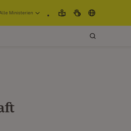
 in neuem Fenster)
Alle Ministerien
aft