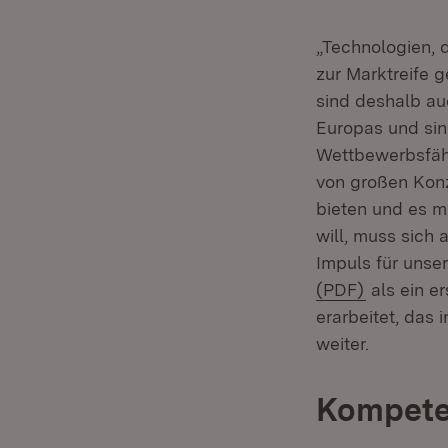
„Technologien, d
zur Marktreife
sind deshalb au
Europas und sin
Wettbewerbsfähi
von großen Konz
bieten und es m
will, muss sich
Impuls für unse
(Öffnet in
(PDF)
als ein e
erarbeitet, das
weiter.
Kompete