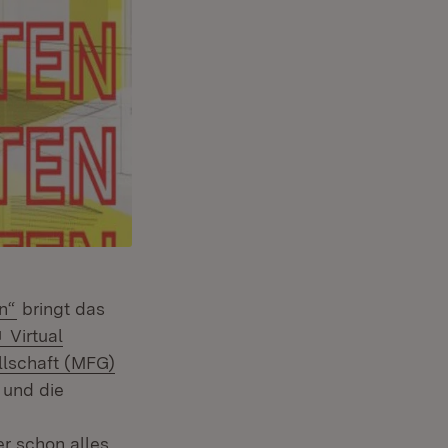
(Öffnet in neuem Fenster)
n“
bringt das
Extern:
Virtual
llschaft (MFG)
(Öffnet in neuem Fenster)
und die
r schon alles