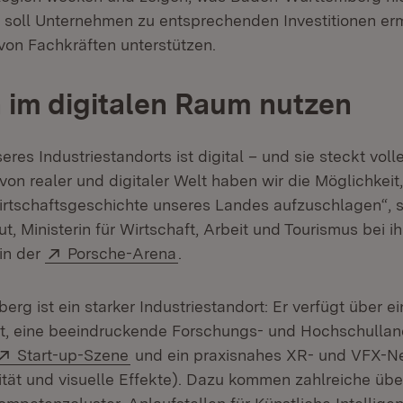
Er soll Unternehmen zu entsprechenden Investitionen er
on Fachkräften unterstützen.
im digitalen Raum nutzen
eres Industriestandorts ist digital – und sie steckt vol
on realer und digitaler Welt haben wir die Möglichkeit
Wirtschaftsgeschichte unseres Landes aufzuschlagen“, 
t, Ministerin für Wirtschaft, Arbeit und Tourismus bei ih
Extern:
(Öffnet in neuem Fenster)
in der
Porsche-Arena
.
g ist ein starker Industriestandort: Er verfügt über ein
ft, eine beeindruckende Forschungs- und Hochschullan
Extern:
(Öffnet in neuem Fenster)
Start-up-Szene
und ein praxisnahes XR- und VFX-N
lität und visuelle Effekte). Dazu kommen zahlreiche üb