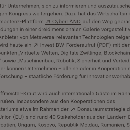
 für Unternehmen, sich zu informieren und auszutausche
en Kongress weitergehen. Dazu hat das Wirtschaftsmin
Extern:
(Öffnet in neuem Fen
mpetenz-Plattform
CyberLÄND
auf den Weg gebrach
ungen in einer dreidimensionalen Galerie vorgestellt
nbieter von Metaverse-relevanten Technologien zeige
Extern:
(Öffnet
wird heute ein
Invest BW-Förderaufruf (PDF)
mit den
kten „Virtuelle Welten, Digitale Zwillinge, Blockchai
“ sowie „Maschinenbau, Robotik, Sicherheit und Vertei
Hier können Unternehmen – alleine oder in Kooperation 
Forschung – staatliche Förderung für Innovationsvorha
Hoffmeister-Kraut wird auch internationale Gäste im Ra
rüßen. Insbesondere aus den Kooperationen des
Extern:
isteriums etwa im Rahmen der
Donauraumstrategie d
(Öffnet in neuem Fenster)
Union (EU)
sind rund 40 Stakeholder aus den Ländern 
oatien, Ungarn, Kosovo, Republik Moldau, Rumänien, S