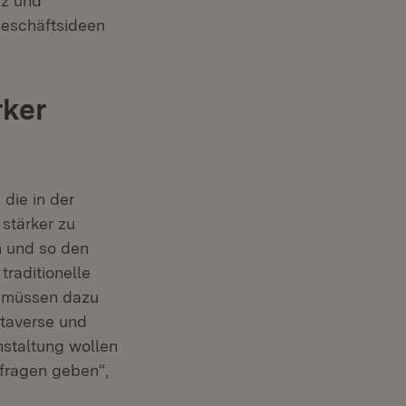
nz und
Geschäftsideen
ker
die in der
 stärker zu
n und so den
raditionelle
r müssen dazu
etaverse und
anstaltung wollen
sfragen geben“,