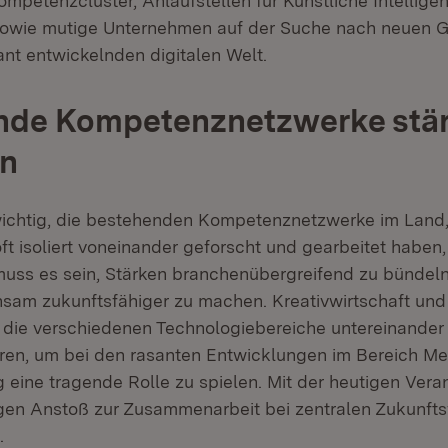
ompetenzcluster, Anlaufstellen für Künstliche Intellige
 sowie mutige Unternehmen auf der Suche nach neuen 
sant entwickelnden digitalen Welt.
nde Kompetenznetzwerke stär
en
 wichtig, die bestehenden Kompetenznetzwerke im Land, 
t isoliert voneinander geforscht und gearbeitet haben,
 muss es sein, Stärken branchenübergreifend zu bündel
sam zukunftsfähiger zu machen. Kreativwirtschaft und t
 die verschiedenen Technologiebereiche untereinande
eren, um bei den rasanten Entwicklungen im Bereich M
ng eine tragende Rolle zu spielen. Mit der heutigen Ver
igen Anstoß zur Zusammenarbeit bei zentralen Zukunft
.