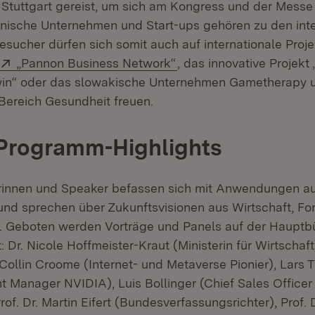
Stuttgart gereist, um sich am Kongress und der Messe 
nische Unternehmen und Start-ups gehören zu den inte
sucher dürfen sich somit auch auf internationale Proj
Extern:
(Öffnet in neuem Fenste
„Pannon Business Network“
, das innovative Projek
win“ oder das slowakische Unternehmen Gametherapy u
net in neuem Fenster)
Bereich Gesundheit freuen.
 Programm-Highlights
innen und Speaker befassen sich mit Anwendungen au
nd sprechen über Zukunftsvisionen aus Wirtschaft, F
. Geboten werden Vorträge und Panels auf der Hauptb
 Dr. Nicole Hoffmeister-Kraut (Ministerin für Wirtschaft
Collin Croome (Internet- und Metaverse Pionier), Lars 
 Manager NVIDIA), Luis Bollinger (Chief Sales Office
Prof. Dr. Martin Eifert (Bundesverfassungsrichter), Prof. 