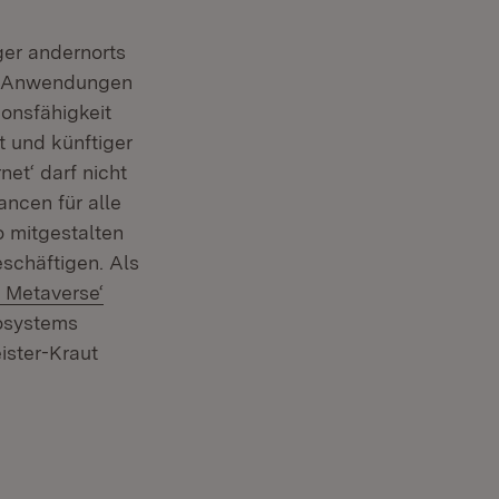
ger andernorts
d ‑Anwendungen
onsfähigkeit
t und künftiger
et‘ darf nicht
ncen für alle
o mitgestalten
eschäftigen. Als
 Metaverse‘
kosystems
ister-Kraut