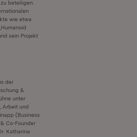
zu beteiligen.
rnationalen
ekte wie etwa
r)
t „Humanoid
nd sein Projekt
s der
orschung &
ühne unter
, Arbeit und
Tinapp (Business
r & Co-Founder
Dr. Katharina