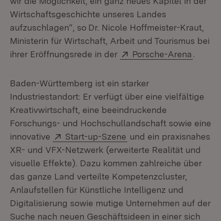
wir die Möglichkeit, ein ganz neues Kapitel in der
Wirtschaftsgeschichte unseres Landes
aufzuschlagen“, so
Dr. Nicole Hoffmeister-Kraut,
Ministerin für Wirtschaft, Arbeit und Tourismus bei
Extern:
(Öffnet
ihrer Eröffnungsrede in der
Porsche-Arena
.
Baden-Württemberg ist ein starker
Industriestandort: Er verfügt über eine vielfältige
Kreativwirtschaft, eine beeindruckende
Forschungs- und Hochschullandschaft sowie eine
Extern:
(Öffnet in neuem Fenst
innovative
Start-up-Szene
und ein praxisnahes
XR- und VFX-Netzwerk (erweiterte Realität und
visuelle Effekte). Dazu kommen zahlreiche über
das ganze Land verteilte Kompetenzcluster,
Anlaufstellen für Künstliche Intelligenz und
Digitalisierung sowie mutige Unternehmen auf der
Suche nach neuen Geschäftsideen in einer sich