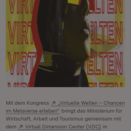
Extern:
Mit dem Kongress
„Virtuelle Welten – Chancen
(Öffnet in neuem Fenster)
im Metaverse erleben“
bringt das Ministerium für
Wirtschaft, Arbeit und Tourismus gemeinsam mit
Extern:
(Öffnet in n
dem
Virtual Dimension Center (VDC)
in