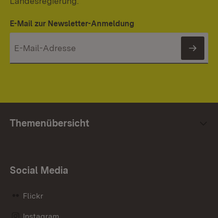
Landesregierung.
E-Mail zur Newsletter-Anmeldung
News
Themenübersicht
Social Media
Flickr
Instagram