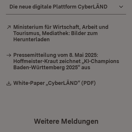
Die neue digitale Plattform CyberLÄND
Extern:
Ministerium für Wirtschaft, Arbeit und
Tourismus, Mediathek: Bilder zum
Herunterladen
(Öffnet in neuem Fenster)
Pressemitteilung vom 8. Mai 2025:
Hoffmeister-Kraut zeichnet „KI-Champions
Baden-Württemberg 2025“ aus
Download:
White-Paper „CyberLÄND“ (PDF)
(Öffnet in neu
Weitere Meldungen