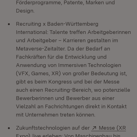
Förderprogramme, Patente, Marken und
Design.
Recruiting x Baden-Württemberg
International: Talente treffen Arbeitgeberinnen
und Arbeitgeber – Karrieren gestalten im
Metaverse-Zeitalter. Da der Bedarf an
Fachkräften für die Entwicklung und
Anwendung von Immersiven Technologien
(VFX, Games, XR) von großer Bedeutung ist,
gibt es beim Kongress und bei der Messe
auch einen Recruiting-Bereich, wo potenzielle
Bewerberinnen und Bewerber aus einer
Vielzahl an Fachrichtungen direkt in Kontakt
mit Unternehmen treten können.
Extern:
Zukunftstechnologien auf der
Messe (XR
(Öffnet in neuem Fenster)
Expo)
live erleben: Von Maschinenbau bis