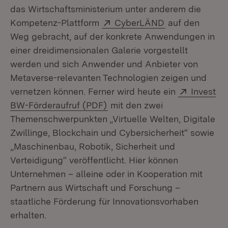
das Wirtschaftsministerium unter anderem die
Extern:
(Öffnet in neu
Kompetenz-Plattform
CyberLÄND
auf den
Weg gebracht, auf der konkrete Anwendungen in
einer dreidimensionalen Galerie vorgestellt
werden und sich Anwender und Anbieter von
Metaverse-relevanten Technologien zeigen und
Extern:
vernetzen können. Ferner wird heute ein
Invest
(Öffnet in neuem Fenster)
BW-Förderaufruf (PDF)
mit den zwei
Themenschwerpunkten „Virtuelle Welten, Digitale
Zwillinge, Blockchain und Cybersicherheit“ sowie
„Maschinenbau, Robotik, Sicherheit und
Verteidigung“ veröffentlicht. Hier können
Unternehmen – alleine oder in Kooperation mit
Partnern aus Wirtschaft und Forschung –
staatliche Förderung für Innovationsvorhaben
erhalten.