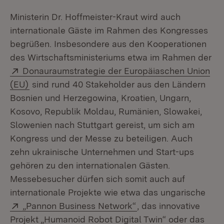
Ministerin Dr. Hoffmeister-Kraut wird auch
internationale Gäste im Rahmen des Kongresses
begrüßen. Insbesondere aus den Kooperationen
des Wirtschaftsministeriums etwa im Rahmen der
Extern:
Donauraumstrategie der Europäiaschen Union
(Öffnet in neuem Fenster)
(EU)
sind rund 40 Stakeholder aus den Ländern
Bosnien und Herzegowina, Kroatien, Ungarn,
Kosovo, Republik Moldau, Rumänien, Slowakei,
Slowenien nach Stuttgart gereist, um sich am
Kongress und der Messe zu beteiligen. Auch
zehn ukrainische Unternehmen und Start-ups
gehören zu den internationalen Gästen.
Messebesucher dürfen sich somit auch auf
internationale Projekte wie etwa das ungarische
Extern:
(Öffnet in neuem Fen
„Pannon Business Network“
, das innovative
Projekt „Humanoid Robot Digital Twin“ oder das