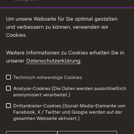
LinkedIn
Um unsere Webseite für Sie optimal gestalten
Mastodon
und verbessern zu können, verwenden wir
Cookies.
Messenger
Social Wall
Weitere Informationen zu Cookies erhalten Sie in
unserer
Datenschutzerklärung
.
X / Twitter
Youtube
Technisch notwendige Cookies
Analyse-Cookies (Die Daten werden ausschließlich
Zum 
anonymisiert verarbeitet.)
Impressum
Kontakt
Drittanbieter-Cookies (Social-Media-Elemente von
Benutzungshinweise
Barrierefreiheit
Facebook, X / Twitter und Google werden auf der
gesamten Webseite aktiviert.)
Datenschutz
Cookies