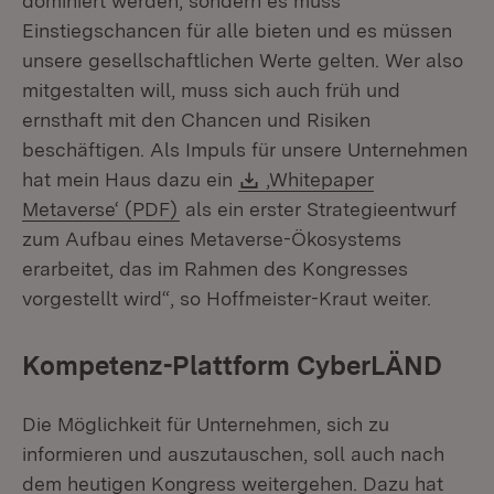
dominiert werden, sondern es muss
Einstiegschancen für alle bieten und es müssen
unsere gesellschaftlichen Werte gelten. Wer also
mitgestalten will, muss sich auch früh und
ernsthaft mit den Chancen und Risiken
beschäftigen. Als Impuls für unsere Unternehmen
Download:
hat mein Haus dazu ein
‚Whitepaper
(Öffnet in neuem Fenster)
Metaverse‘ (PDF)
als ein erster Strategieentwurf
zum Aufbau eines Metaverse-Ökosystems
erarbeitet, das im Rahmen des Kongresses
vorgestellt wird“, so Hoffmeister-Kraut weiter.
Kompetenz-Plattform CyberLÄND
Die Möglichkeit für Unternehmen, sich zu
informieren und auszutauschen, soll auch nach
dem heutigen Kongress weitergehen. Dazu hat