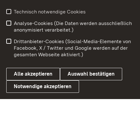
Youtube
Technisch notwendige Cookies
Analyse-Cookies (Die Daten werden ausschließlich
Zum 
anonymisiert verarbeitet.)
Impressum
Kontakt
Drittanbieter-Cookies (Social-Media-Elemente von
Benutzungshinweise
Barrierefreiheit
Facebook, X / Twitter und Google werden auf der
gesamten Webseite aktiviert.)
Datenschutz
Cookies
Alle akzeptieren
Auswahl bestätigen
Notwendige akzeptieren
Link zum Landesportal