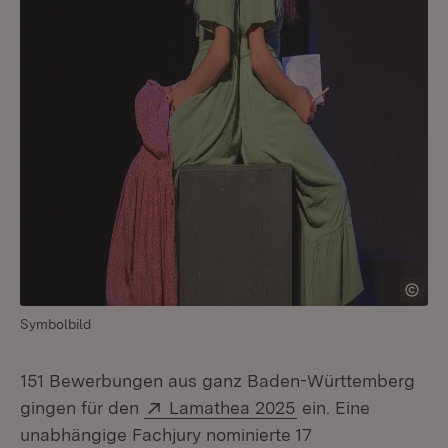
Symbolbild
151 Bewerbungen aus ganz Baden-Württemberg
Extern:
(Öffnet in neuem F
gingen für den
Lamathea 2025
ein. Eine
unabhängige Fachjury nominierte 17