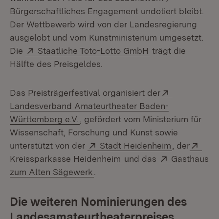
Bürgerschaftliches Engagement undotiert bleibt.
Der Wettbewerb wird von der Landesregierung
ausgelobt und vom Kunstministerium umgesetzt.
Extern:
(Öffnet in neuem 
Die
Staatliche Toto-Lotto GmbH
trägt die
Hälfte des Preisgeldes.
Extern:
Das Preisträgerfestival organisiert der
Landesverband Amateurtheater Baden-
(Öffnet in neuem Fenster)
Württemberg e.V.
, gefördert vom Ministerium für
Wissenschaft, Forschung und Kunst sowie
Extern:
(Öffnet in 
Exte
unterstützt von der
Stadt Heidenheim
, der
(Öffnet in neuem Fenste
Extern:
Kreissparkasse Heidenheim
und das
Gasthaus
(Öffnet in neuem Fenster)
zum Alten Sägewerk
.
Die weiteren Nominierungen des
Landesamateurtheaterpreises