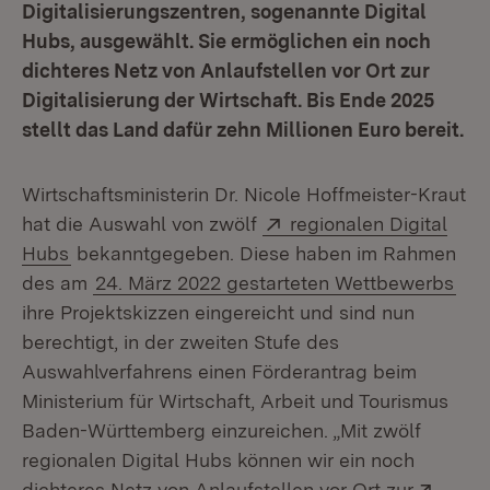
Digitalisierungszentren, sogenannte Digital
Hubs, ausgewählt. Sie ermöglichen ein noch
dichteres Netz von Anlaufstellen vor Ort zur
Digitalisierung der Wirtschaft. Bis Ende 2025
stellt das Land dafür zehn Millionen Euro bereit.
Wirtschaftsministerin Dr. Nicole Hoffmeister-Kraut
Extern:
hat die Auswahl von zwölf
regionalen Digital
(Öffnet in neuem Fenster)
Hubs
bekanntgegeben. Diese haben im Rahmen
des am
24. März 2022 gestarteten Wettbewerbs
ihre Projektskizzen eingereicht und sind nun
berechtigt, in der zweiten Stufe des
Auswahlverfahrens einen Förderantrag beim
Ministerium für Wirtschaft, Arbeit und Tourismus
Baden-Württemberg einzureichen. „Mit zwölf
regionalen Digital Hubs können wir ein noch
Exter
dichteres Netz von Anlaufstellen vor Ort zur