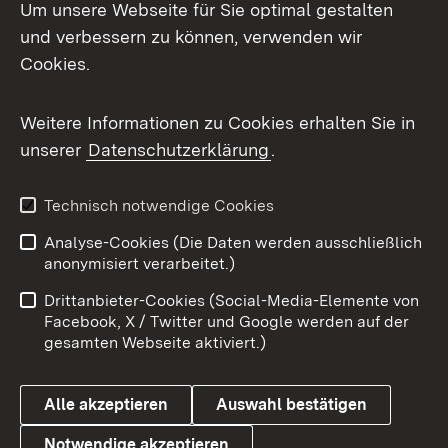
Um unsere Webseite für Sie optimal gestalten
Mastodon
und verbessern zu können, verwenden wir
Cookies.
Messenger
Social Wall
Weitere Informationen zu Cookies erhalten Sie in
unserer
Datenschutzerklärung
.
X / Twitter
Youtube
Technisch notwendige Cookies
Analyse-Cookies (Die Daten werden ausschließlich
Zum 
anonymisiert verarbeitet.)
Impressum
Kontakt
Drittanbieter-Cookies (Social-Media-Elemente von
Benutzungshinweise
Barrierefreiheit
Facebook, X / Twitter und Google werden auf der
gesamten Webseite aktiviert.)
Datenschutz
Cookies
Alle akzeptieren
Auswahl bestätigen
Notwendige akzeptieren