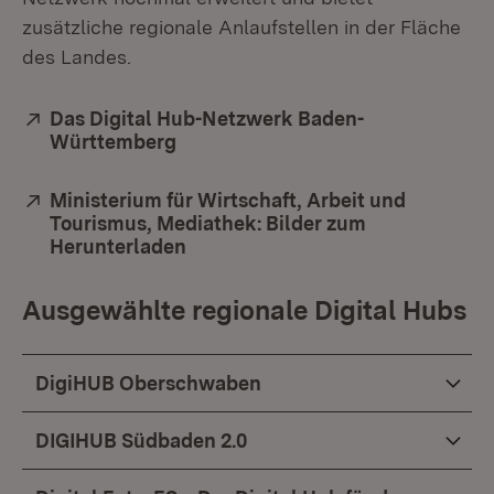
zusätzliche regionale Anlaufstellen in der Fläche
des Landes.
Extern:
Das Digital Hub-Netzwerk Baden-
Württemberg
(Öffnet in neuem Fenster)
Extern:
Ministerium für Wirtschaft, Arbeit und
Tourismus, Mediathek: Bilder zum
Herunterladen
(Öffnet in neuem Fenster)
Ausgewählte regionale Digital Hubs
DigiHUB Oberschwaben
DIGIHUB Südbaden 2.0