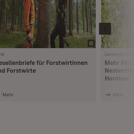
rst
Landwirtschaft
esellenbriefe für Forstwirtinnen
Mehr Förd
nd Forstwirte
Nestentfe
Hornisse
Mehr
Mehr