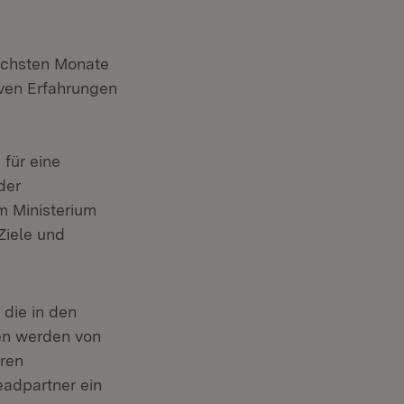
ächsten Monate
iven Erfahrungen
für eine
der
m Ministerium
Ziele und
die in den
en werden von
ren
eadpartner ein