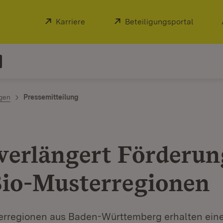
Extern:
Karriere
(Öffnet in neuem Fenster)
Extern:
Beteiligungsportal
(Öffnet
ngen
Pressemitteilung
verlängert Förderun
Bio-Musterregionen
erregionen aus Baden-Württemberg erhalten ein