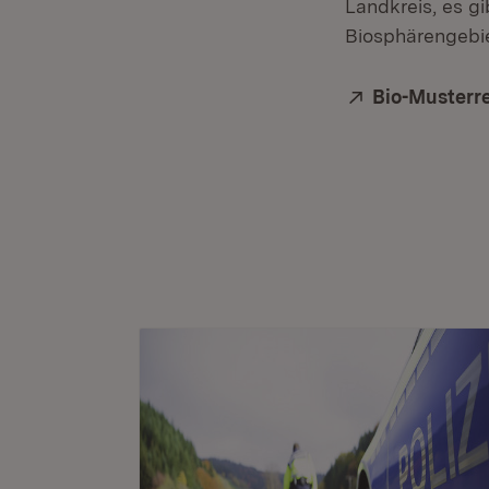
Landkreis, es gi
Biosphärengebiet
Extern:
Bio-Musterr