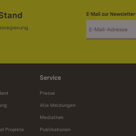
 Stand
E-Mail zur Newslett
esregierung.
Service
dent
Presse
ung
Alle Meldungen
Mediathek
nd Projekte
Publikationen