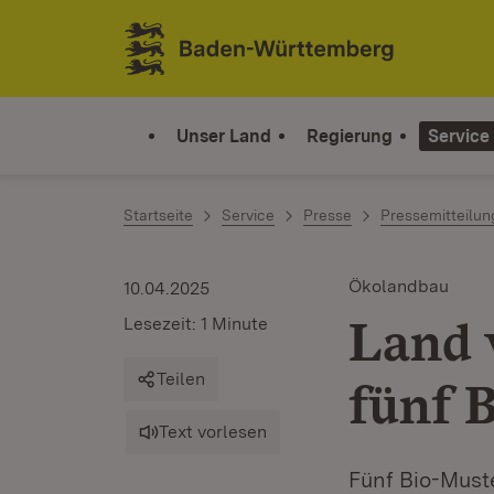
Zum Inhalt springen
Link zur Startseite
Unser Land
Regierung
Service
Startseite
Service
Presse
Pressemitteilu
Ökolandbau
10.04.2025
Land 
Lesezeit: 1 Minute
Teilen
fünf 
Text vorlesen
Fünf Bio-Must