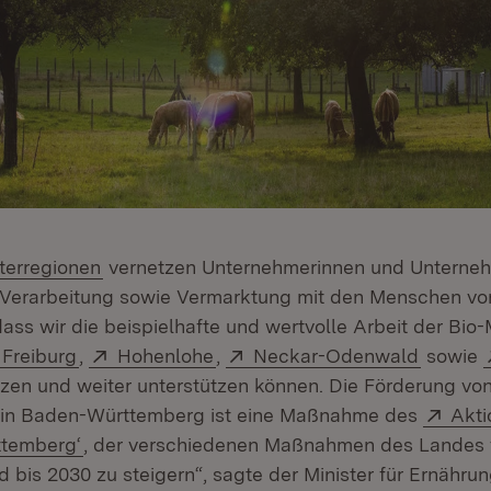
(Öffnet in neuem Fenster)
terregionen
vernetzen Unternehmerinnen und Unterne
 Verarbeitung sowie Vermarktung mit den Menschen vor
dass wir die beispielhafte und wertvolle Arbeit der Bio
net in neuem Fenster)
Extern:
(Öffnet in neuem Fenster)
Extern:
(Öffnet in neuem Fenster)
Extern:
(Öffnet
Freiburg
,
Hohenlohe
,
Neckar-Odenwald
sowie
 in neuem Fenster)
tzen und weiter unterstützen können. Die Förderung von
Exte
 in Baden-Württemberg ist eine Maßnahme des
Akti
(Öffnet in neuem Fenster)
temberg‘
, der verschiedenen Maßnahmen des Landes v
d bis 2030 zu steigern“, sagte der Minister für Ernähru