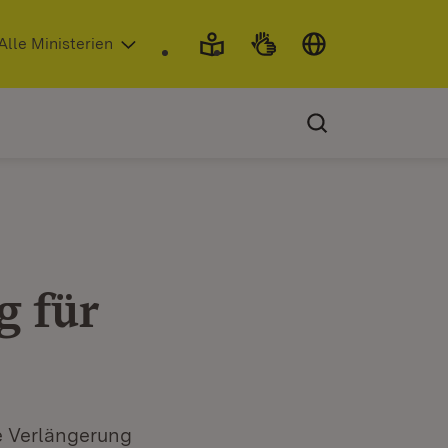
 in neuem Fenster)
Alle Ministerien
g für
e Verlängerung