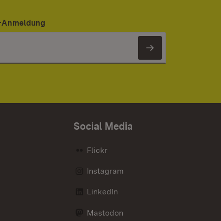
er-Anmeldung
Newsletter 
Social Media
Flickr
Instagram
LinkedIn
Mastodon