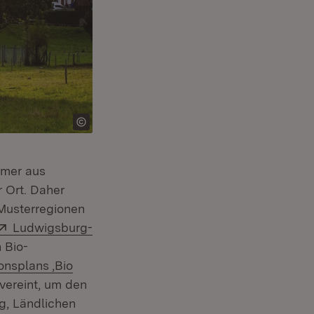
hmer aus
 Ort. Daher
-Musterregionen
 in neuem Fenster)
Extern:
Ludwigsburg-
 Bio-
rn:
onsplans ‚Bio
ereint, um den
ng, Ländlichen