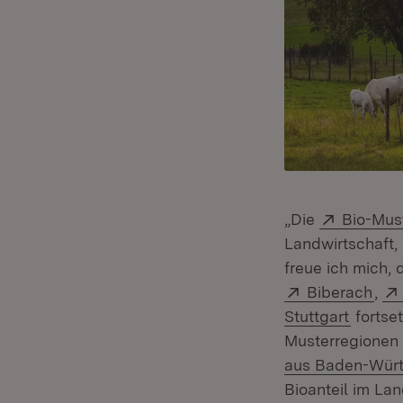
Extern:
„Die
Bio-Mus
Landwirtschaft,
freue ich mich, 
Extern:
(Öff
Biberach
,
(Öffnet
Stuttgart
fortse
Musterregionen
aus Baden-Würt
Bioanteil im Lan