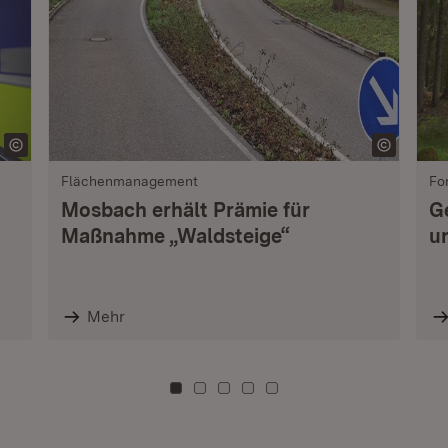
Flächenmanagement
Fo
Mosbach erhält Prämie für
G
Maßnahme „Waldsteige“
u
Mehr
Zu Kachel: 0
Zu Kachel: 3
Zu Kachel: 6
Zu Kachel: 9
Zu Kachel: 12