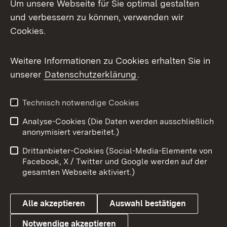
Um unsere Webseite für Sie optimal gestalten
Mastodon
und verbessern zu können, verwenden wir
Cookies.
Messenger
Social Wall
Weitere Informationen zu Cookies erhalten Sie in
unserer
Datenschutzerklärung
.
X / Twitter
Youtube
Technisch notwendige Cookies
Analyse-Cookies (Die Daten werden ausschließlich
Zum 
anonymisiert verarbeitet.)
Impressum
Kontakt
Drittanbieter-Cookies (Social-Media-Elemente von
Benutzungshinweise
Barrierefreiheit
Facebook, X / Twitter und Google werden auf der
gesamten Webseite aktiviert.)
Datenschutz
Cookies
Alle akzeptieren
Auswahl bestätigen
Notwendige akzeptieren