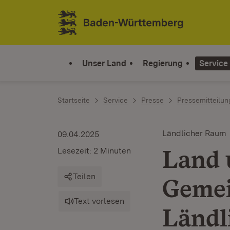
Zum Inhalt springen
Link zur Startseite
Unser Land
Regierung
Service
Startseite
Service
Presse
Pressemitteilu
Ländlicher Raum
09.04.2025
Land 
Lesezeit: 2 Minuten
Teilen
Gemei
Text vorlesen
Ländl