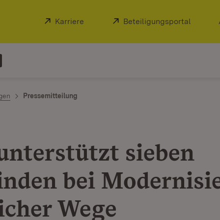
Extern:
Karriere
(Öffnet in neuem Fenster)
Extern:
Beteiligungsportal
(Öffnet
ngen
Pressemitteilung
unterstützt sieben
nden bei Modernisi
icher Wege