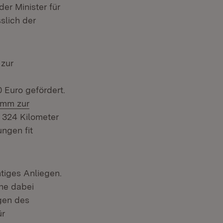
er Minister für
slich der
zur
Euro gefördert.
amm zur
r)
 324 Kilometer
ngen fit
tiges Anliegen.
ne dabei
ngen des
ür