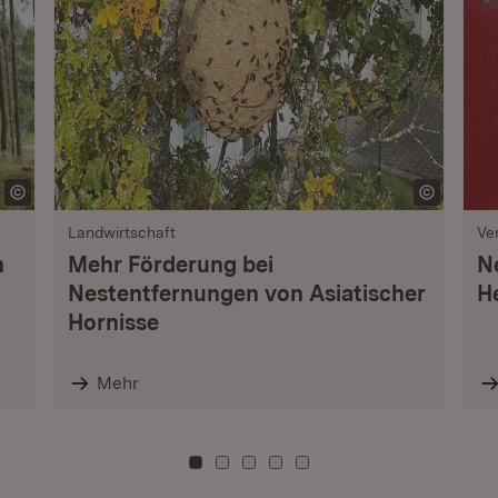
Landwirtschaft
Ve
n
Mehr Förderung bei
N
Nestentfernungen von Asiatischer
H
Hornisse
Mehr
Zu Kachel: 0
Zu Kachel: 3
Zu Kachel: 6
Zu Kachel: 9
Zu Kachel: 12