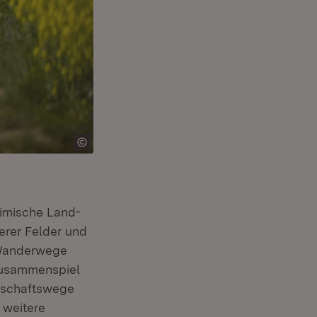
eimische Land-
erer Felder und
 Wanderwege
Zusammenspiel
rtschaftswege
e weitere