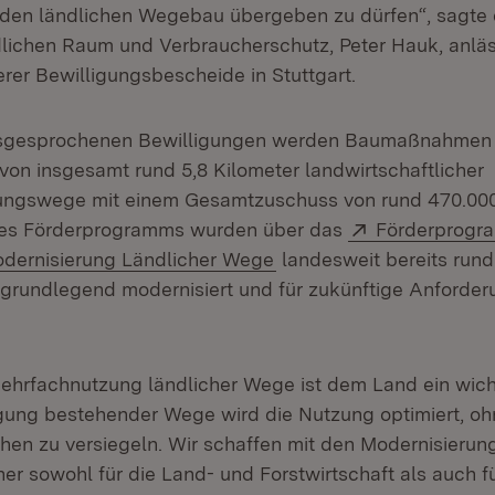
r den ländlichen Wegebau übergeben zu dürfen“, sagte d
lichen Raum und Verbraucherschutz, Peter Hauk, anläs
er Bewilligungsbescheide in Stuttgart.
ausgesprochenen Bewilligungen werden Baumaßnahmen 
von insgesamt rund 5,8 Kilometer landwirtschaftlicher
ungswege mit einem Gesamtzuschuss von rund 470.000 
Extern:
des Förderprogramms wurden über das
Förderprogr
(Öffnet in neuem Fenste
odernisierung Ländlicher Wege
landesweit bereits rund
grundlegend modernisiert und für zukünftige Anforderu
Mehrfachnutzung ländlicher Wege ist dem Land ein wich
igung bestehender Wege wird die Nutzung optimiert, oh
chen zu versiegeln. Wir schaffen mit den Modernisieru
r sowohl für die Land- und Forstwirtschaft als auch f