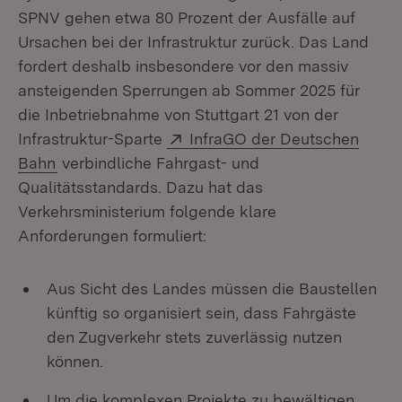
SPNV gehen etwa 80 Prozent der Ausfälle auf
Ursachen bei der Infrastruktur zurück. Das Land
fordert deshalb insbesondere vor den massiv
ansteigenden Sperrungen ab Sommer 2025 für
die Inbetriebnahme von Stuttgart 21 von der
Extern:
Infrastruktur-Sparte
InfraGO der Deutschen
(Öffnet in neuem Fenster)
Bahn
verbindliche Fahrgast- und
Qualitätsstandards. Dazu hat das
Verkehrsministerium folgende klare
Anforderungen formuliert:
Aus Sicht des Landes müssen die Baustellen
künftig so organisiert sein, dass Fahrgäste
den Zugverkehr stets zuverlässig nutzen
können.
Um die komplexen Projekte zu bewältigen,