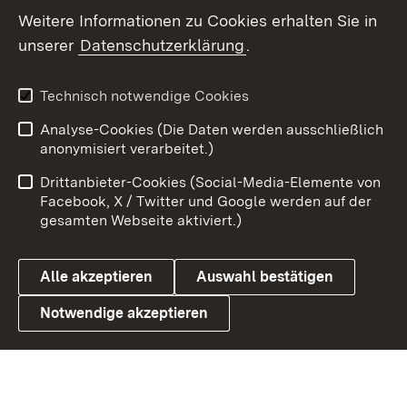
Social Wall
Weitere Informationen zu Cookies erhalten Sie in
unserer
Datenschutzerklärung
.
X / Twitter
Youtube
Technisch notwendige Cookies
Analyse-Cookies (Die Daten werden ausschließlich
Zum 
anonymisiert verarbeitet.)
Impressum
Kontakt
Drittanbieter-Cookies (Social-Media-Elemente von
Benutzungshinweise
Barrierefreiheit
Facebook, X / Twitter und Google werden auf der
gesamten Webseite aktiviert.)
Datenschutz
Cookies
Alle akzeptieren
Auswahl bestätigen
Notwendige akzeptieren
Link zum Landesportal