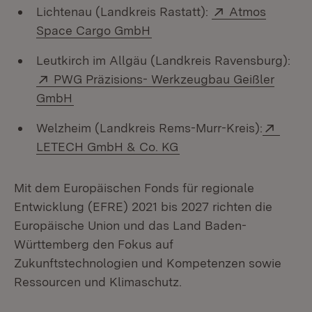
Extern:
Lichtenau (Landkreis Rastatt):
Atmos
(Öffnet in neuem Fenster)
Space Cargo GmbH
Leutkirch im Allgäu (Landkreis Ravensburg):
Extern:
PWG Präzisions- Werkzeugbau Geißler
(Öffnet in neuem Fenster)
GmbH
Exter
Welzheim (Landkreis Rems-Murr-Kreis):
(Öffnet in neuem Fenst
LETECH GmbH & Co. KG
Mit dem Europäischen Fonds für regionale
Entwicklung (EFRE) 2021 bis 2027 richten die
Europäische Union und das Land Baden-
Württemberg den Fokus auf
Zukunftstechnologien und Kompetenzen sowie
Ressourcen und Klimaschutz.