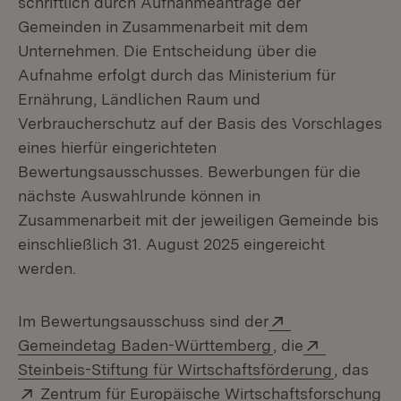
schriftlich durch Aufnahmeanträge der
Gemeinden in Zusammenarbeit mit dem
Unternehmen. Die Entscheidung über die
Aufnahme erfolgt durch das Ministerium für
Ernährung, Ländlichen Raum und
Verbraucherschutz auf der Basis des Vorschlages
eines hierfür eingerichteten
Bewertungsausschusses. Bewerbungen für die
nächste Auswahlrunde können in
Zusammenarbeit mit der jeweiligen Gemeinde bis
einschließlich 31. August 2025 eingereicht
werden.
Extern:
Im Bewertungsausschuss sind der
(Öffnet in neuem 
Extern:
Gemeindetag Baden-Württemberg
, die
(Öffnet i
Steinbeis-Stiftung für Wirtschaftsförderung
, das
Extern:
Zentrum für Europäische Wirtschaftsforschung