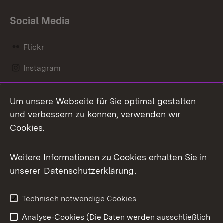
Social Media
Flickr
Instagram
LinkedIn
Um unsere Webseite für Sie optimal gestalten
Mastodon
und verbessern zu können, verwenden wir
Cookies.
Messenger
Social Wall
Weitere Informationen zu Cookies erhalten Sie in
unserer
Datenschutzerklärung
.
X / Twitter
Youtube
Technisch notwendige Cookies
Analyse-Cookies (Die Daten werden ausschließlich
Zum 