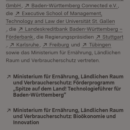
(Öffnet in neuem Fenster)
Extern:
(Öffn
GmbH
,
Baden-Württemberg Connected e.V.
,
Extern:
die
Executive School of Management,
Technology and Law der Universität St. Gallen
(Öffnet in neuem Fenster)
Extern:
, die
Landeskreditbank Baden-Württemberg –
(Öffnet in neuem Fenster)
Extern:
Förderbank
, die Regierungspräsidien
Stuttgart
(Öffnet in neuem Fenster)
Extern:
(Öffnet in neuem Fenster)
Extern:
(Öffnet in neuem Fenster
Extern:
(Öffnet
,
Karlsruhe
,
Freiburg
und
Tübingen
sowie das Ministerium für Ernährung, Ländlichen
Raum und Verbraucherschutz vertreten.
Extern:
Ministerium für Ernährung, Ländlichen Raum
und Verbraucherschutz: Förderprogramm
„Spitze auf dem Land! Technologieführer für
Baden-Württemberg“
(Öffnet in neuem Fenster)
Extern:
Ministerium für Ernährung, Ländlichen Raum
und Verbraucherschutz: Bioökonomie und
Innovation
(Öffnet in neuem Fenster)