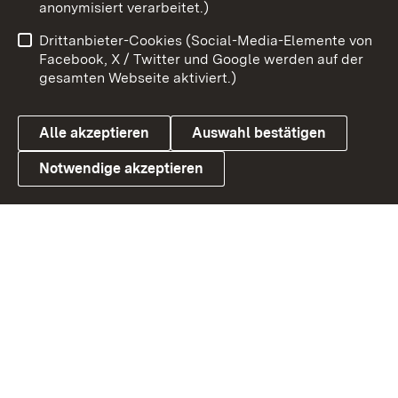
anonymisiert verarbeitet.)
Impressum
Kontakt
Drittanbieter-Cookies (Social-Media-Elemente von
Benutzungshinweise
Barrierefreiheit
Facebook, X / Twitter und Google werden auf der
gesamten Webseite aktiviert.)
Datenschutz
Cookies
Alle akzeptieren
Auswahl bestätigen
Notwendige akzeptieren
Link zum Landesportal