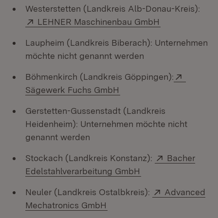
Westerstetten (Landkreis Alb-Donau-Kreis):
Extern:
(Öffnet in neu
LEHNER Maschinenbau GmbH
Laupheim (Landkreis Biberach): Unternehmen
möchte nicht genannt werden
Extern:
Böhmenkirch (Landkreis Göppingen):
(Öffnet in neuem Fenster
Sägewerk Fuchs GmbH
Gerstetten-Gussenstadt (Landkreis
Heidenheim): Unternehmen möchte nicht
genannt werden
Extern:
Stockach (Landkreis Konstanz):
Bacher
(Öffnet in neuem Fe
Edelstahlverarbeitung GmbH
Extern:
Neuler (Landkreis Ostalbkreis):
Advanced
(Öffnet in neuem Fenster)
Mechatronics GmbH