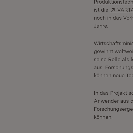
Produktionstech
Extern
ist die
VARTA
noch in das Vor
Jahre.
Wirtschaftsminis
gewinnt weltwei
seine Rolle als 
aus. Forschung
können neue Tec
In das Projekt
Anwender aus d
Forschungserge
können.