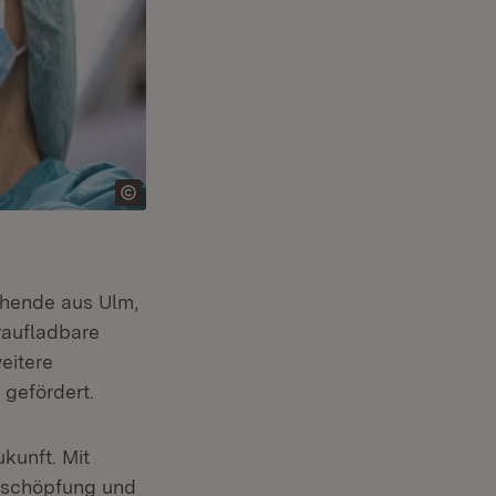
chende aus Ulm,
raufladbare
eitere
gefördert.
ukunft. Mit
rtschöpfung und