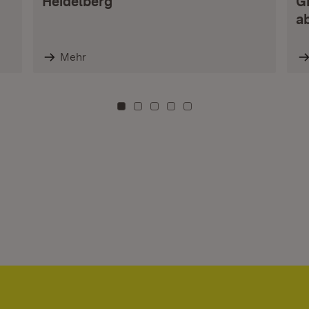
Heidelberg
G
a
Mehr
Zu Kachel: 0
Zu Kachel: 3
Zu Kachel: 6
Zu Kachel: 9
Zu Kachel: 12