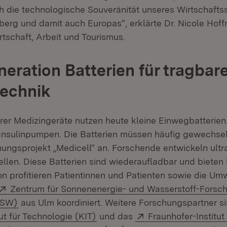
h die technologische Souveränität unseres Wirtschafts
rg und damit auch Europas“, erklärte Dr. Nicole Hoffm
irtschaft, Arbeit und Tourismus.
eration Batterien für tragbar
technik
arer Medizingeräte nutzen heute kleine Einwegbatterien
Insulinpumpen. Die Batterien müssen häufig gewechsel
hungsprojekt „Medicell“ an. Forschende entwickeln ult
ellen. Diese Batterien sind wiederaufladbar und bieten
on profitieren Patientinnen und Patienten sowie die Umw
Extern:
Zentrum für Sonnenenergie- und Wasserstoff-Forsc
(Öffnet in neuem Fenster)
ZSW)
aus Ulm koordiniert. Weitere Forschungspartner s
(Öffnet in neuem Fenster)
Extern:
tut für Technologie (KIT)
und das
Fraunhofer-Institut 