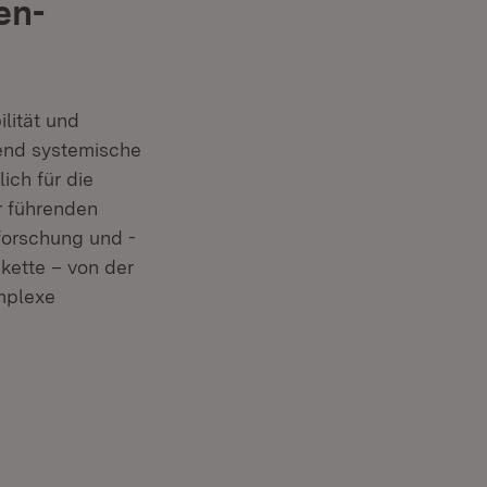
en-
lität und
end systemische
ich für die
r führenden
eforschung und -
ette – von der
omplexe