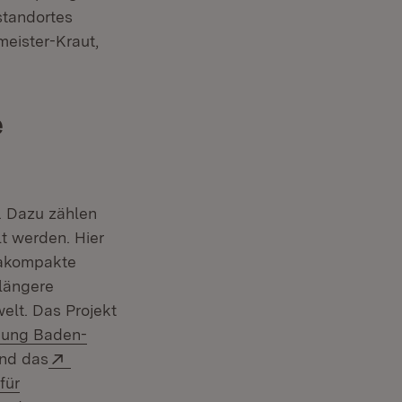
standortes
eister-Kraut,
e
. Dazu zählen
t werden. Hier
rakompakte
 längere
elt. Das Projekt
hung Baden-
Extern:
ind das
für