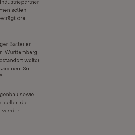
r)
 Industriepartner
men sollen
eträgt drei
ger Batterien
den-Württemberg
iestandort weiter
usammen. So
“
agenbau sowie
 sollen die
n werden