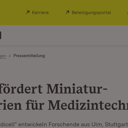
Extern:
Karriere
(Öffnet in neuem Fenster)
Extern:
Beteiligungsportal
(Öffnet
ngen
Pressemitteilung
fördert Miniatur-
rien für Medizintech
dicell“ entwickeln Forschende aus Ulm, Stuttgar