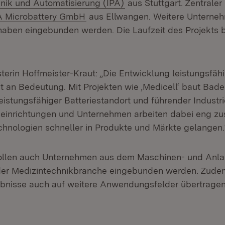
(Öffnet in neuem Fenste
nik und Automatisierung (IPA)
aus Stuttgart. Zentraler
:
(Öffnet in neuem Fenster)
 Microbattery GmbH
aus Ellwangen. Weitere Unterneh
haben eingebunden werden. Die Laufzeit des Projekts b
terin Hoffmeister-Kraut: „Die Entwicklung leistungsfähi
t an Bedeutung. Mit Projekten wie ‚Medicell‘ baut Ba
leistungsfähiger Batteriestandort und führender Industr
seinrichtungen und Unternehmen arbeiten dabei eng z
hnologien schneller in Produkte und Märkte gelangen.
 sollen auch Unternehmen aus dem Maschinen- und Anl
er Medizintechnikbranche eingebunden werden. Zudem
bnisse auch auf weitere Anwendungsfelder übertrage