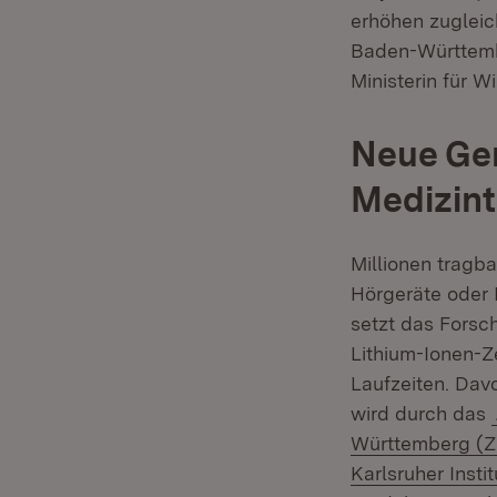
erhöhen zugleic
Baden-Württembe
Ministerin für W
Neue Gen
Medizin
Millionen tragb
Hörgeräte oder 
setzt das Forsc
Lithium-Ionen-Z
Laufzeiten. Dav
wird durch das
Württemberg (
Karlsruher Insti