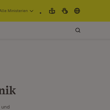
 in neuem Fenster)
Alle Ministerien
nik
t und