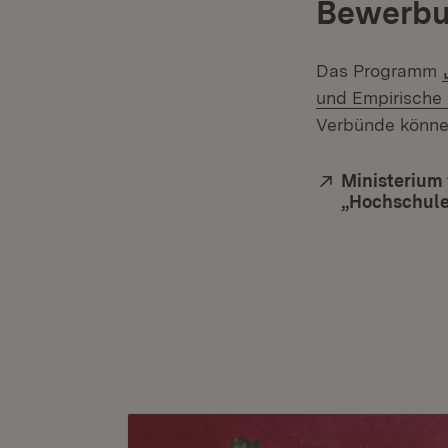
Bewerbun
Das Programm
und Empirische
Verbünde können
Extern:
Ministerium 
„Hochschule