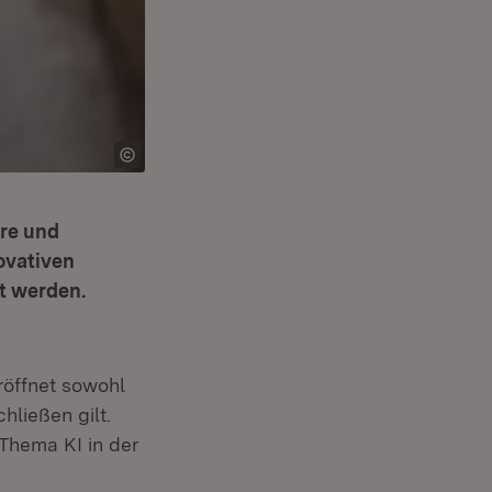
hre und
ovativen
t werden.
röffnet sowohl
hließen gilt.
Thema KI in der