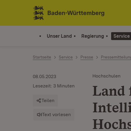
Zum Inhalt springen
Link zur Startseite
Unser Land
Regierung
Service
Startseite
Service
Presse
Pressemitteilu
Hochschulen
08.05.2023
Land 
Lesezeit: 3 Minuten
Teilen
Intell
Text vorlesen
Hochs