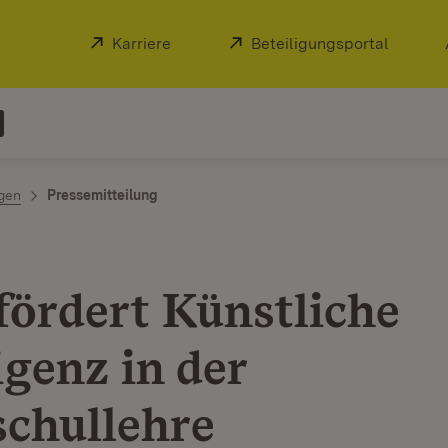
Extern:
Karriere
(Öffnet in neuem Fenster)
Extern:
Beteiligungsportal
(Öffnet
ngen
Pressemitteilung
fördert Künstliche
igenz in der
chullehre