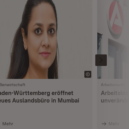
ßenwirtschaft
Arbeitsmarkt
aden-Württemberg eröffnet
Arbeitslo
eues Auslandsbüro in Mumbai
unverände
Mehr
Mehr