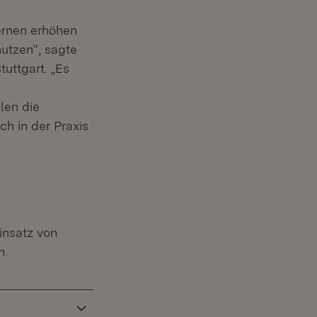
ernen erhöhen
nutzen“, sagte
uttgart. „Es
len die
ch in der Praxis
insatz von
n.