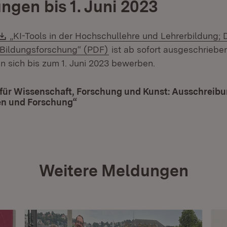
gen bis 1. Juni 2023
Download:
„KI-Tools in der Hochschullehre und Lehrerbildung; D
(Öffnet in neuem Fenster)
 Bildungsforschung“ (PDF)
ist ab sofort ausgeschrieben
 sich bis zum 1. Juni 2023 bewerben.
für Wissenschaft, Forschung und Kunst: Ausschreibu
n und Forschung“
(Öffnet in neuem Fenster)
Weitere Meldungen