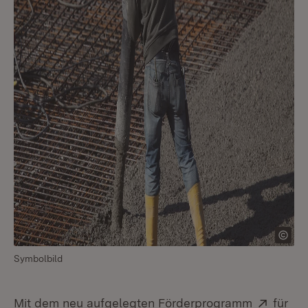
Symbolbild
Extern
Mit dem neu aufgelegten Förderprogramm
für