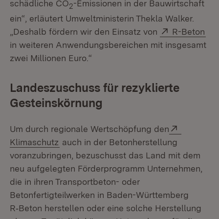
schädliche CO
-Emissionen in der Bauwirtschaft
2
ein“, erläutert Umweltministerin Thekla Walker.
Extern:
(Öf
„Deshalb fördern wir den Einsatz von
R-Beton
in weiteren Anwendungsbereichen mit insgesamt
zwei Millionen Euro.“
Landeszuschuss für rezyklierte
Gesteinskörnung
Extern:
Um durch regionale Wertschöpfung den
(Öffnet in neuem Fenster)
Klimaschutz
auch in der Betonherstellung
voranzubringen, bezuschusst das Land mit dem
neu aufgelegten Förderprogramm Unternehmen,
die in ihren Transportbeton- oder
Betonfertigteilwerken in Baden-Württemberg
R‑Beton herstellen oder eine solche Herstellung