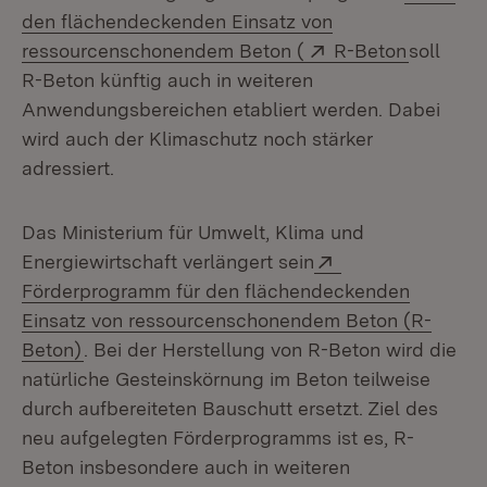
den flächendeckenden Einsatz von
(Öffnet in neuem Fen
Extern:
(Öffnet 
ressourcenschonendem Beton (
R-Beton
soll
R-Beton künftig auch in weiteren
Anwendungsbereichen etabliert werden. Dabei
wird auch der Klimaschutz noch stärker
adressiert.
Das Ministerium für Umwelt, Klima und
Extern:
Energiewirtschaft verlängert sein
Förderprogramm für den flächendeckenden
Einsatz von ressourcenschonendem Beton (R-
(Öffnet in neuem Fenster)
Beton)
. Bei der Herstellung von R-Beton wird die
natürliche Gesteinskörnung im Beton teilweise
durch aufbereiteten Bauschutt ersetzt. Ziel des
neu aufgelegten Förderprogramms ist es, R-
Beton insbesondere auch in weiteren