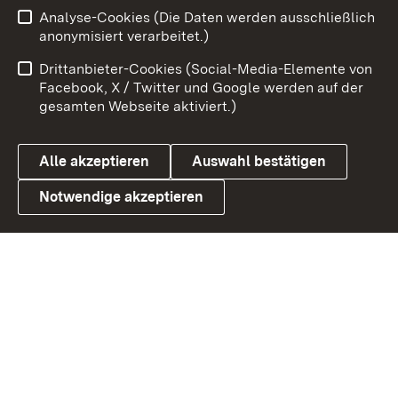
Analyse-Cookies (Die Daten werden ausschließlich
Zum 
anonymisiert verarbeitet.)
Impressum
Kontakt
Drittanbieter-Cookies (Social-Media-Elemente von
Benutzungshinweise
Barrierefreiheit
Facebook, X / Twitter und Google werden auf der
gesamten Webseite aktiviert.)
Datenschutz
Cookies
Alle akzeptieren
Auswahl bestätigen
Notwendige akzeptieren
Link zum Landesportal