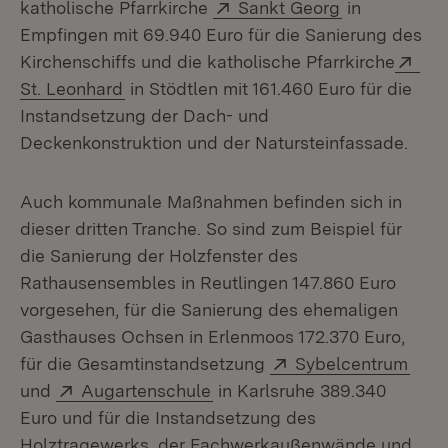
Extern:
(Öffnet in n
katholische Pfarrkirche
Sankt Georg
in
Empfingen mit 69.940 Euro für die Sanierung des
Ext
Kirchenschiffs und die katholische Pfarrkirche
(Öffnet in neuem Fenster)
St. Leonhard
in Stödtlen mit 161.460 Euro für die
Instandsetzung der Dach- und
Deckenkonstruktion und der Natursteinfassade.
Auch kommunale Maßnahmen befinden sich in
dieser dritten Tranche. So sind zum Beispiel für
die Sanierung der Holzfenster des
Rathausensembles in Reutlingen 147.860 Euro
vorgesehen, für die Sanierung des ehemaligen
Gasthauses Ochsen in Erlenmoos 172.370 Euro,
Extern:
(Öff
für die Gesamtinstandsetzung
Sybelcentrum
Extern:
(Öffnet in neuem Fenster)
und
Augartenschule
in Karlsruhe 389.340
Euro und für die Instandsetzung des
Holztragewerks, der Fachwerkaußenwände und