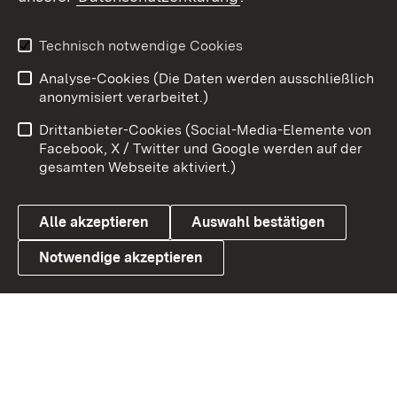
X / Twitter
Youtube
Technisch notwendige Cookies
Analyse-Cookies (Die Daten werden ausschließlich
Zum 
anonymisiert verarbeitet.)
Impressum
Kontakt
Drittanbieter-Cookies (Social-Media-Elemente von
Benutzungshinweise
Barrierefreiheit
Facebook, X / Twitter und Google werden auf der
gesamten Webseite aktiviert.)
Datenschutz
Cookies
Alle akzeptieren
Auswahl bestätigen
Notwendige akzeptieren
Link zum Landesportal