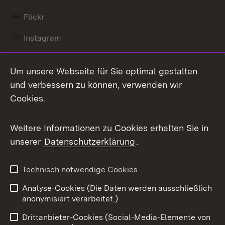
Flickr
Instagram
LinkedIn
Um unsere Webseite für Sie optimal gestalten
Mastodon
und verbessern zu können, verwenden wir
Cookies.
Messenger
Social Wall
Weitere Informationen zu Cookies erhalten Sie in
unserer
Datenschutzerklärung
.
X / Twitter
Youtube
Technisch notwendige Cookies
Analyse-Cookies (Die Daten werden ausschließlich
Zum 
anonymisiert verarbeitet.)
Impressum
Kontakt
Drittanbieter-Cookies (Social-Media-Elemente von
Benutzungshinweise
Barrierefreiheit