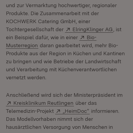
und zur Vermarktung hochwertiger, regionaler
Produkte. Die Zusammenarbeit mit der
KOCHWERK Catering GmbH, einer
Extern:
(Öffnet 
Tochtergesellschaft der
ElringKlinger AG
, ist
Extern:
ein Beispiel dafür, wie in einer
Bio-
(Öffnet in neuem Fenster)
Musterregion
daran gearbeitet wird, mehr Bio-
Produkte aus der Region in Küchen und Kantinen
zu bringen und wie Betriebe der Landwirtschaft
und Verarbeitung mit Küchenverantwortlichen
vernetzt werden.
Anschließend wird sich der Ministerpräsident im
Extern:
(Öffnet in neuem Fenste
Kreisklinikum Reutlingen
über das
Extern:
(Öffnet in neuem 
Telemedizin-Projekt
„HeimDoc“
informieren.
Das Modellvorhaben nimmt sich der
hausärztlichen Versorgung von Menschen in