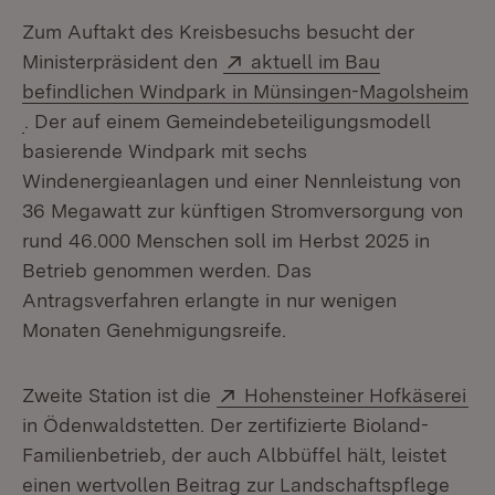
Zum Auftakt des Kreisbesuchs besucht der
Extern:
Ministerpräsident den
aktuell im Bau
befindlichen Windpark in Münsingen-Magolsheim
(Öffnet in neuem Fenster)
. Der auf einem Gemeindebeteiligungsmodell
basierende Windpark mit sechs
Windenergieanlagen und einer Nennleistung von
36 Megawatt zur künftigen Stromversorgung von
rund 46.000 Menschen soll im Herbst 2025 in
Betrieb genommen werden. Das
Antragsverfahren erlangte in nur wenigen
Monaten Genehmigungsreife.
Extern:
(Öf
Zweite Station ist die
Hohensteiner Hofkäserei
in Ödenwaldstetten. Der zertifizierte Bioland-
Familienbetrieb, der auch Albbüffel hält, leistet
einen wertvollen Beitrag zur Landschaftspflege