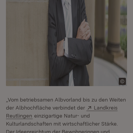
„Vom betriebsamen Albvorland bis zu den Weiten
Extern:
der Albhochfläche verbindet der
Landkreis
(Öffnet in neuem Fenster)
Reutlingen
einzigartige Natur- und
Kulturlandschaften mit wirtschaftlicher Stärke.
Der Ideenreichtum der Bewohnerinnen und