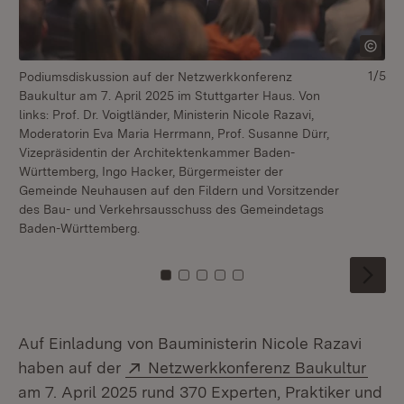
1/5
Podiumsdiskussion auf der Netzwerkkonferenz
Ba
Baukultur am 7. April 2025 im Stuttgarter Haus. Von
Ne
links: Prof. Dr. Voigtländer, Ministerin Nicole Razavi,
Te
Moderatorin Eva Maria Herrmann, Prof. Susanne Dürr,
St
Vizepräsidentin der Architektenkammer Baden-
Württemberg, Ingo Hacker, Bürgermeister der
Gemeinde Neuhausen auf den Fildern und Vorsitzender
des Bau- und Verkehrsausschuss des Gemeindetags
Baden-Württemberg.
Zu Kachel: 0
Zu Kachel: 1
Zu Kachel: 2
Zu Kachel: 3
Zu Kachel: 4
Auf Einladung von Bauministerin Nicole Razavi
Extern:
(Öff
haben auf der
Netzwerkkonferenz Baukultur
am 7. April 2025 rund 370 Experten, Praktiker und