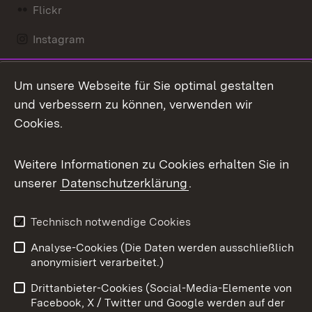
Flickr
Instagram
LinkedIn
Um unsere Webseite für Sie optimal gestalten
Mastodon
und verbessern zu können, verwenden wir
Cookies.
Messenger
Social Wall
Weitere Informationen zu Cookies erhalten Sie in
unserer
Datenschutzerklärung
.
X / Twitter
Youtube
Technisch notwendige Cookies
Analyse-Cookies (Die Daten werden ausschließlich
Zum 
anonymisiert verarbeitet.)
Impressum
Kontakt
Drittanbieter-Cookies (Social-Media-Elemente von
Benutzungshinweise
Barrierefreiheit
Facebook, X / Twitter und Google werden auf der