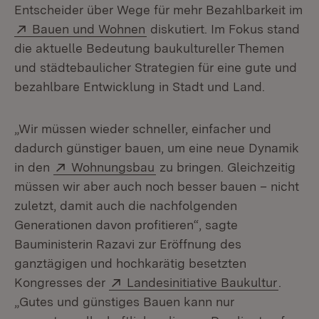
Entscheider über Wege für mehr Bezahlbarkeit im
Extern:
(Öffnet in neuem Fenster)
Bauen und Wohnen
diskutiert. Im Fokus stand
die aktuelle Bedeutung baukultureller Themen
und städtebaulicher Strategien für eine gute und
bezahlbare Entwicklung in Stadt und Land.
„Wir müssen wieder schneller, einfacher und
dadurch günstiger bauen, um eine neue Dynamik
Extern:
(Öffnet in neuem Fenster)
in den
Wohnungsbau
zu bringen. Gleichzeitig
müssen wir aber auch noch besser bauen – nicht
zuletzt, damit auch die nachfolgenden
Generationen davon profitieren“, sagte
Bauministerin Razavi zur Eröffnung des
ganztägigen und hochkarätig besetzten
Extern:
(Öffnet
Kongresses der
Landesinitiative Baukultur
.
„Gutes und günstiges Bauen kann nur