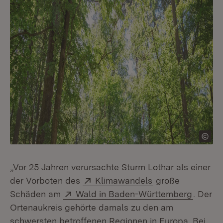
„Vor 25 Jahren verursachte Sturm Lothar als einer
Extern:
(Öffnet in neuem
der Vorboten des
Klimawandels
große
Extern:
(Öffnet
Schäden am
Wald in Baden-Württemberg
. Der
Ortenaukreis gehörte damals zu den am
schwersten betroffenen Regionen in Europa. Bei