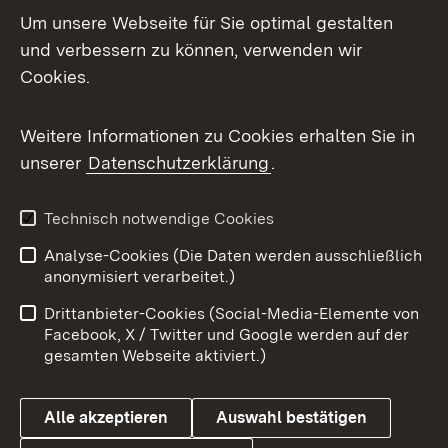
Um unsere Webseite für Sie optimal gestalten
Mastodon
und verbessern zu können, verwenden wir
Cookies.
Messenger
Social Wall
Weitere Informationen zu Cookies erhalten Sie in
unserer
Datenschutzerklärung
.
X / Twitter
Youtube
Technisch notwendige Cookies
Analyse-Cookies (Die Daten werden ausschließlich
Zum 
anonymisiert verarbeitet.)
Impressum
Kontakt
Drittanbieter-Cookies (Social-Media-Elemente von
Benutzungshinweise
Barrierefreiheit
Facebook, X / Twitter und Google werden auf der
gesamten Webseite aktiviert.)
Datenschutz
Cookies
Alle akzeptieren
Auswahl bestätigen