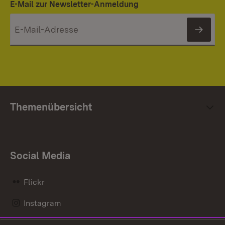
E-Mail zur Newsletter-Anmeldung
News
Themenübersicht
Social Media
Flickr
Instagram
LinkedIn