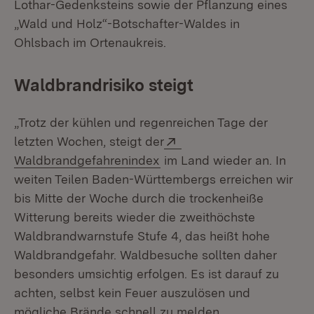
Lothar-Gedenksteins sowie der Pflanzung eines
„Wald und Holz“-Botschafter-Waldes in
Ohlsbach im Ortenaukreis.
Waldbrandrisiko steigt
„Trotz der kühlen und regenreichen Tage der
Extern:
letzten Wochen, steigt der
(Öffnet in neuem Fenster)
Waldbrandgefahrenindex
im Land wieder an. In
weiten Teilen Baden-Württembergs erreichen wir
bis Mitte der Woche durch die trockenheiße
Witterung bereits wieder die zweithöchste
Waldbrandwarnstufe Stufe 4, das heißt hohe
Waldbrandgefahr. Waldbesuche sollten daher
besonders umsichtig erfolgen. Es ist darauf zu
achten, selbst kein Feuer auszulösen und
mögliche Brände schnell zu melden.