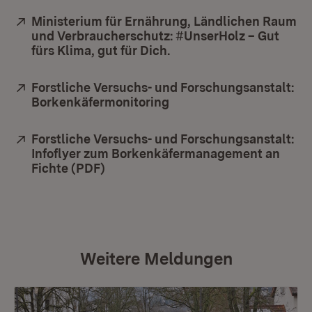
Extern:
Ministerium für Ernährung, Ländlichen Raum
und Verbraucherschutz: #UnserHolz – Gut
fürs Klima, gut für Dich.
(Öffnet in neuem Fenste
Extern:
Forstliche Versuchs- und Forschungsanstalt:
Borkenkäfermonitoring
(Öffnet in neuem Fenste
Extern:
Forstliche Versuchs- und Forschungsanstalt:
Infoflyer zum Borkenkäfermanagement an
Fichte (PDF)
(Öffnet in neuem Fenster)
Weitere Meldungen