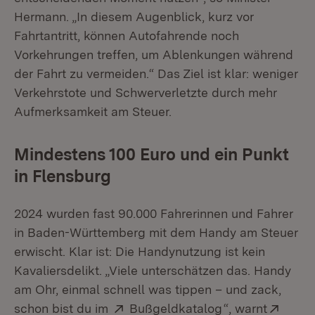
Hermann. „In diesem Augenblick, kurz vor
Fahrtantritt, können Autofahrende noch
Vorkehrungen treffen, um Ablenkungen während
der Fahrt zu vermeiden.“ Das Ziel ist klar: weniger
Verkehrstote und Schwerverletzte durch mehr
Aufmerksamkeit am Steuer.
Mindestens 100 Euro und ein Punkt
in Flensburg
2024 wurden fast 90.000 Fahrerinnen und Fahrer
in Baden-Württemberg mit dem Handy am Steuer
erwischt. Klar ist: Die Handynutzung ist kein
Kavaliersdelikt. „Viele unterschätzen das. Handy
am Ohr, einmal schnell was tippen – und zack,
Extern:
(Öffnet in neue
Exter
schon bist du im
Bußgeldkatalog
“, warnt