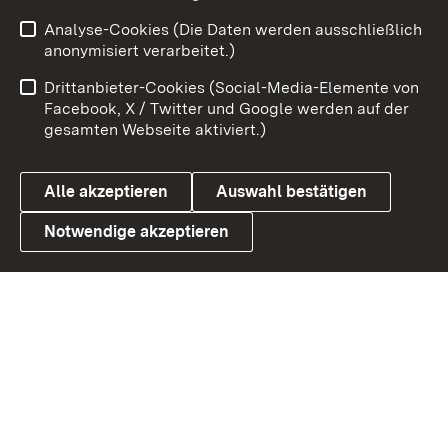
Analyse-Cookies (Die Daten werden ausschließlich
Zum 
anonymisiert verarbeitet.)
Impressum
Kontakt
Drittanbieter-Cookies (Social-Media-Elemente von
Benutzungshinweise
Barrierefreiheit
Facebook, X / Twitter und Google werden auf der
gesamten Webseite aktiviert.)
Datenschutz
Cookies
Alle akzeptieren
Auswahl bestätigen
Notwendige akzeptieren
Link zum Landesportal