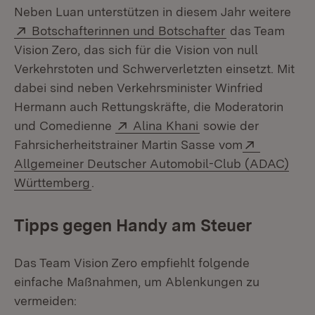
Neben Luan unterstützen in diesem Jahr weitere
Extern:
(Öffnet in neue
Botschafterinnen und Botschafter
das Team
Vision Zero, das sich für die Vision von null
Verkehrstoten und Schwerverletzten einsetzt. Mit
dabei sind neben Verkehrsminister Winfried
Hermann auch Rettungskräfte, die Moderatorin
Extern:
(Öffnet in neuem Fe
und Comedienne
Alina Khani
sowie der
Extern:
Fahrsicherheitstrainer Martin Sasse vom
Allgemeiner Deutscher Automobil-Club (ADAC)
(Öffnet in neuem Fenster)
Württemberg
.
Tipps gegen Handy am Steuer
Das Team Vision Zero empfiehlt folgende
einfache Maßnahmen, um Ablenkungen zu
vermeiden: