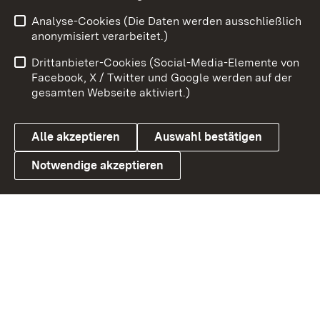
Analyse-Cookies (Die Daten werden ausschließlich
Zum 
anonymisiert verarbeitet.)
Impressum
Kontakt
Drittanbieter-Cookies (Social-Media-Elemente von
Benutzungshinweise
Barrierefreiheit
Facebook, X / Twitter und Google werden auf der
gesamten Webseite aktiviert.)
Datenschutz
Cookies
Alle akzeptieren
Auswahl bestätigen
Notwendige akzeptieren
Link zum Landesportal