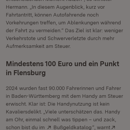
Hermann. „In diesem Augenblick, kurz vor
Fahrtantritt, können Autofahrende noch
Vorkehrungen treffen, um Ablenkungen während
der Fahrt zu vermeiden.“ Das Ziel ist klar: weniger
Verkehrstote und Schwerverletzte durch mehr
Aufmerksamkeit am Steuer.
Mindestens 100 Euro und ein Punkt
in Flensburg
2024 wurden fast 90.000 Fahrerinnen und Fahrer
in Baden-Württemberg mit dem Handy am Steuer
erwischt. Klar ist: Die Handynutzung ist kein
Kavaliersdelikt. „Viele unterschätzen das. Handy
am Ohr, einmal schnell was tippen – und zack,
Extern:
(Öffnet in neue
Exter
schon bist du im
Bußgeldkatalog
“, warnt