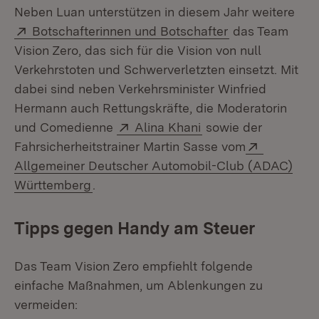
Neben Luan unterstützen in diesem Jahr weitere
Extern:
(Öffnet in neue
Botschafterinnen und Botschafter
das Team
Vision Zero, das sich für die Vision von null
Verkehrstoten und Schwerverletzten einsetzt. Mit
dabei sind neben Verkehrsminister Winfried
Hermann auch Rettungskräfte, die Moderatorin
Extern:
(Öffnet in neuem Fe
und Comedienne
Alina Khani
sowie der
Extern:
Fahrsicherheitstrainer Martin Sasse vom
Allgemeiner Deutscher Automobil-Club (ADAC)
(Öffnet in neuem Fenster)
Württemberg
.
Tipps gegen Handy am Steuer
Das Team Vision Zero empfiehlt folgende
einfache Maßnahmen, um Ablenkungen zu
vermeiden: