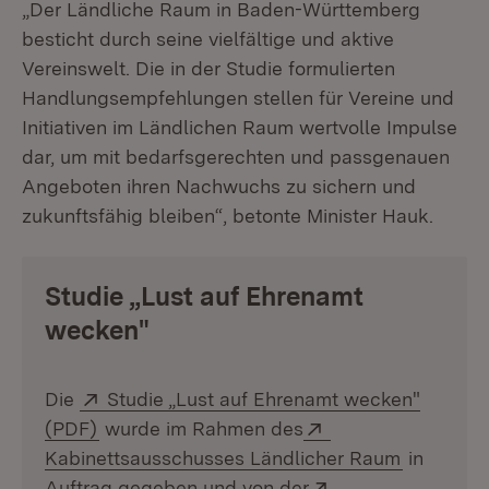
„Der Ländliche Raum in Baden-Württemberg
besticht durch seine vielfältige und aktive
Vereinswelt. Die in der Studie formulierten
Handlungsempfehlungen stellen für Vereine und
Initiativen im Ländlichen Raum wertvolle Impulse
dar, um mit bedarfsgerechten und passgenauen
Angeboten ihren Nachwuchs zu sichern und
zukunftsfähig bleiben“, betonte Minister Hauk.
Studie „Lust auf Ehrenamt
wecken"
Extern:
Die
Studie „Lust auf Ehrenamt wecken"
(Öffnet in neuem Fenster)
Extern:
(PDF)
wurde im Rahmen des
(Öffnet i
Kabinettsausschusses Ländlicher Raum
in
Extern:
Auftrag gegeben und von der