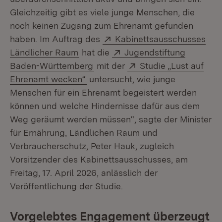
Gleichzeitig gibt es viele junge Menschen, die
noch keinen Zugang zum Ehrenamt gefunden
Extern:
haben. Im Auftrag des
Kabinettsausschusses
(Öffnet in neuem Fenster)
Extern:
Ländlicher Raum
hat die
Jugendstiftung
(Öffnet in neuem Fenster)
Extern:
Baden-Württemberg
mit der
Studie „Lust auf
(Öffnet in neuem Fenster)
Ehrenamt wecken“
untersucht, wie junge
Menschen für ein Ehrenamt begeistert werden
können und welche Hindernisse dafür aus dem
Weg geräumt werden müssen“, sagte der Minister
für Ernährung, Ländlichen Raum und
Verbraucherschutz, Peter Hauk, zugleich
Vorsitzender des Kabinettsausschusses, am
Freitag, 17. April 2026, anlässlich der
Veröffentlichung der Studie.
Vorgelebtes Engagement überzeugt