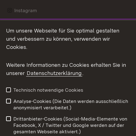
Instagram
LinkedIn
Um unsere Webseite für Sie optimal gestalten
Mastodon
und verbessern zu können, verwenden wir
Cookies.
Messenger
Social Wall
Weitere Informationen zu Cookies erhalten Sie in
unserer
Datenschutzerklärung
.
X / Twitter
Youtube
Technisch notwendige Cookies
Analyse-Cookies (Die Daten werden ausschließlich
Zum 
anonymisiert verarbeitet.)
Impressum
Kontakt
Drittanbieter-Cookies (Social-Media-Elemente von
Benutzungshinweise
Barrierefreiheit
Facebook, X / Twitter und Google werden auf der
gesamten Webseite aktiviert.)
Datenschutz
Cookies