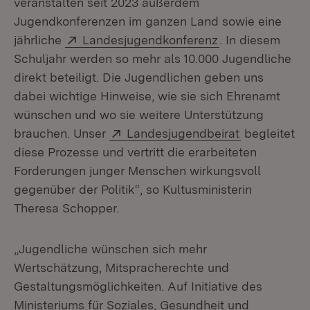
veranstalten seit 2023 außerdem
Jugendkonferenzen im ganzen Land sowie eine
Extern:
(Öffnet in neue
jährliche
Landesjugendkonferenz
. In diesem
Schuljahr werden so mehr als 10.000 Jugendliche
direkt beteiligt. Die Jugendlichen geben uns
dabei wichtige Hinweise, wie sie sich Ehrenamt
wünschen und wo sie weitere Unterstützung
Extern:
(Öffnet in n
brauchen. Unser
Landesjugendbeirat
begleitet
diese Prozesse und vertritt die erarbeiteten
Forderungen junger Menschen wirkungsvoll
gegenüber der Politik“, so Kultusministerin
Theresa Schopper.
„Jugendliche wünschen sich mehr
Wertschätzung, Mitspracherechte und
Gestaltungsmöglichkeiten. Auf Initiative des
Ministeriums für Soziales, Gesundheit und