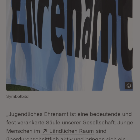
Symbolbild
„Jugendliches Ehrenamt ist eine bedeutende und
fest verankerte Säule unserer Gesellschaft. Junge
Extern:
(Öffnet in neuem 
Menschen im
Ländlichen Raum
sind
überdurchschnittlich aktiv und bringen sich ein.