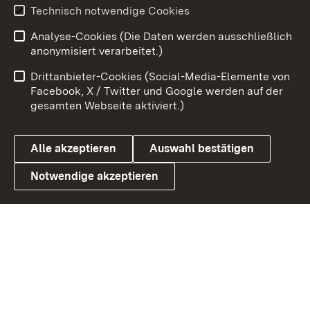
Youtube
Technisch notwendige Cookies
Analyse-Cookies (Die Daten werden ausschließlich
Zum 
anonymisiert verarbeitet.)
Impressum
Kontakt
Drittanbieter-Cookies (Social-Media-Elemente von
Benutzungshinweise
Barrierefreiheit
Facebook, X / Twitter und Google werden auf der
gesamten Webseite aktiviert.)
Datenschutz
Cookies
Alle akzeptieren
Auswahl bestätigen
Notwendige akzeptieren
Link zum Landesportal