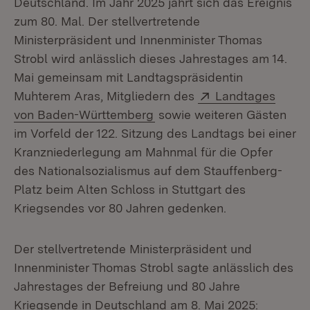
Deutschland. Im Jahr 2025 jährt sich das Ereignis
zum 80. Mal. Der stellvertretende
Ministerpräsident und Innenminister Thomas
Strobl wird anlässlich dieses Jahrestages am 14.
Mai gemeinsam mit Landtagspräsidentin
Extern:
Muhterem Aras, Mitgliedern des
Landtages
(Öffnet in neuem Fenster)
von Baden-Württemberg
sowie weiteren Gästen
im Vorfeld der 122. Sitzung des Landtags bei einer
Kranzniederlegung am Mahnmal für die Opfer
des Nationalsozialismus auf dem Stauffenberg-
Platz beim Alten Schloss in Stuttgart des
Kriegsendes vor 80 Jahren gedenken.
Der stellvertretende Ministerpräsident und
Innenminister Thomas Strobl sagte anlässlich des
Jahrestages der Befreiung und 80 Jahre
Kriegsende in Deutschland am 8. Mai 2025: